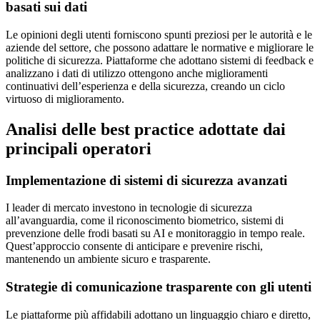
basati sui dati
Le opinioni degli utenti forniscono spunti preziosi per le autorità e le
aziende del settore, che possono adattare le normative e migliorare le
politiche di sicurezza. Piattaforme che adottano sistemi di feedback e
analizzano i dati di utilizzo ottengono anche miglioramenti
continuativi dell’esperienza e della sicurezza, creando un ciclo
virtuoso di miglioramento.
Analisi delle best practice adottate dai
principali operatori
Implementazione di sistemi di sicurezza avanzati
I leader di mercato investono in tecnologie di sicurezza
all’avanguardia, come il riconoscimento biometrico, sistemi di
prevenzione delle frodi basati su AI e monitoraggio in tempo reale.
Quest’approccio consente di anticipare e prevenire rischi,
mantenendo un ambiente sicuro e trasparente.
Strategie di comunicazione trasparente con gli utenti
Le piattaforme più affidabili adottano un linguaggio chiaro e diretto,