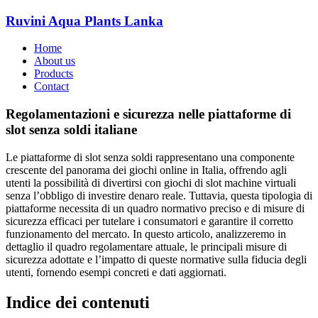
Ruvini Aqua Plants Lanka
Home
About us
Products
Contact
Regolamentazioni e sicurezza nelle piattaforme di
slot senza soldi italiane
Le piattaforme di slot senza soldi rappresentano una componente
crescente del panorama dei giochi online in Italia, offrendo agli
utenti la possibilità di divertirsi con giochi di slot machine virtuali
senza l’obbligo di investire denaro reale. Tuttavia, questa tipologia di
piattaforme necessita di un quadro normativo preciso e di misure di
sicurezza efficaci per tutelare i consumatori e garantire il corretto
funzionamento del mercato. In questo articolo, analizzeremo in
dettaglio il quadro regolamentare attuale, le principali misure di
sicurezza adottate e l’impatto di queste normative sulla fiducia degli
utenti, fornendo esempi concreti e dati aggiornati.
Indice dei contenuti