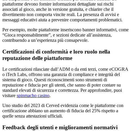
piattaforme devono fornire informazioni dettagliate sui rischi
associati al gioco, anche in versione gratuita, e chiarire che il
divertimento non comporta vincite reali. La presenza di avvisi e
messaggi educativi aiuta a prevenire comportamenti problematici.
Per esempio, molte piattaforme inseriscono banner informativi, come
“Gioca responsabilmente”, e sezioni dedicate all’assistenza,
contribuendo a un’esperienza più consapevole.
Certificazioni di conformità e loro ruolo nella
reputazione delle piattaforme
Le certificazioni rilasciate dall’ADM o da enti terzi, come eCOGRA
o iTech Labs, offrono una garanzia di compliance e integrità del
sistema di gioco. Questi riconoscimenti sono strumenti di
reputazione e fiducia per gli utenti, che sanno di poter contare su
standard elevati di sicurezza e correttezza. Per approfondire, puoi
visitare
spinmacho casino
.
Uno studio del 2023 di Cerved evidenzia come le piattaforme con
certificazione abbiano un aumento di fiducia del 25% rispetto a
quelle senza attestazioni ufficiali.
Feedback degli utenti e miglioramenti normativi