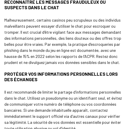
RECONNAÎTRE LES MESSAGES FRAUDULEUX OU
SUSPECTS DANS LE CHAT
Malheureusement, certains casinos peu scrupuleux ou des individus
malveillants peuvent essayer d’utiliser le chat pour escroquer ou
tromper. Il est crucial d’être vigilant face aux messages demandant
des informations personnelles, des liens douteux ou des offres trop
belles pour être vraies. Par exemple, la pratique d’escroqueries par
phishing dans le monde du jeu en ligne est documentée, avec une
hausse de 15% en 2022 selon les rapports de l’ACPR. Restez donc
prudent et ne divulguez jamais vos données sensibles dans le chat.
PROTÉGER VOS INFORMATIONS PERSONNELLES LORS
DES ÉCHANGES
Il est recommandé de limiter le partage d’informations personnelles
dans le chat. Utilisez un pseudonyme ou un identifiant seul, et évitez
de communiquer votre numéro de téléphone ou vos coordonnées
bancaires. Si une demande inhabituelle apparaît, contactez
immédiatement le support officiel via d’autres canaux pour vérifier
sa légitimité. La sécurité de vos données est essentielle pour éviter
toute utilisation abusive ou vol d’identité.