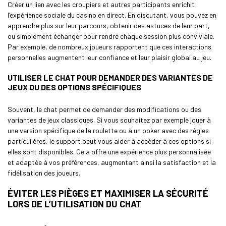
Créer un lien avec les croupiers et autres participants enrichit
l’expérience sociale du casino en direct. En discutant, vous pouvez en
apprendre plus sur leur parcours, obtenir des astuces de leur part,
ou simplement échanger pour rendre chaque session plus conviviale.
Par exemple, de nombreux joueurs rapportent que ces interactions
personnelles augmentent leur confiance et leur plaisir global au jeu.
UTILISER LE CHAT POUR DEMANDER DES VARIANTES DE
JEUX OU DES OPTIONS SPÉCIFIQUES
Souvent, le chat permet de demander des modifications ou des
variantes de jeux classiques. Si vous souhaitez par exemple jouer à
une version spécifique de la roulette ou à un poker avec des règles
particulières, le support peut vous aider à accéder à ces options si
elles sont disponibles. Cela offre une expérience plus personnalisée
et adaptée à vos préférences, augmentant ainsi la satisfaction et la
fidélisation des joueurs.
ÉVITER LES PIÈGES ET MAXIMISER LA SÉCURITÉ
LORS DE L’UTILISATION DU CHAT