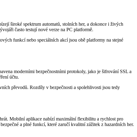
ízejí široké spektrum automatů, stolních her, a dokonce i živých
vojáři často testují nové verze na PC platformě.
vých funkcí nebo speciálních akcí jsou obě platformy na stejné
ybavena moderními bezpečnostními protokoly, jako je šifrování SSL a
ření účtu.
ních převodů. Rozdíly v bezpečnosti a spolehlivosti jsou tedy
át. Mobilní aplikace nabízí maximální flexibilitu a rychlost pro
bezpečné a plné funkcí, které zaručí kvalitní zážitek z hazardních her.