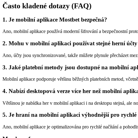
Často kladené dotazy (FAQ)
1. Je mobilní aplikace Mostbet bezpečná?
Ano, mobilní aplikace používá moderní šifrování a bezpečnostní protok
2. Mohu v mobilní aplikaci používat stejné herní účt
Ano, účty jsou synchronizované, takže můžete plynule přecházet mezi
3. Jaké platební metody jsou dostupné na mobilní apl
Mobilní aplikace podporuje většinu běžných platebních metod, včetně
4. Nabízí desktopová verze více her než mobilní aplik
Většinou je nabídka her v mobilní aplikaci i na desktopu stejná, ale
5. Je hraní na mobilní aplikaci výhodnější pro rychlé
Ano, mobilní aplikace je optimalizována pro rychlé načítání a pohodl