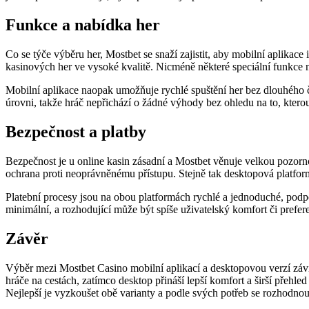
Funkce a nabídka her
Co se týče výběru her, Mostbet se snaží zajistit, aby mobilní aplikac
kasinových her ve vysoké kvalitě. Nicméně některé speciální funkce 
Mobilní aplikace naopak umožňuje rychlé spuštění her bez dlouhého č
úrovni, takže hráč nepřichází o žádné výhody bez ohledu na to, ktero
Bezpečnost a platby
Bezpečnost je u online kasin zásadní a Mostbet věnuje velkou pozorno
ochrana proti neoprávněnému přístupu. Stejně tak desktopová platfo
Platební procesy jsou na obou platformách rychlé a jednoduché, podpo
minimální, a rozhodující může být spíše uživatelský komfort či prefer
Závěr
Výběr mezi Mostbet Casino mobilní aplikací a desktopovou verzí závisí
hráče na cestách, zatímco desktop přináší lepší komfort a širší přehle
Nejlepší je vyzkoušet obě varianty a podle svých potřeb se rozhodnou