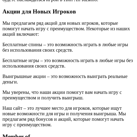
Акции для Новых Игроков
Мы предлагаем ряд акций для новых игроков, которые
помогут начать игру с преимуществом. Некоторые из наших
акций включают:
Бесплатные спины – это возможность играть в любые игры
без использования своих средств.
Бесплатные игры – это возможность играть в любые игры без
использования своих средств.
Выигрышные акции – это возможность выиграть реальные
деньги.
Мы уверены, что наши акции помогут вам начать игру с
преимуществом и получить выигрыш.
Наш сайт – это лучшее место для игроков, которые ищут
новые возможности для игры и получения выигрыша. Мы
предлагаем ряд бонусов и акций, которые помогут начать
игру с преимуществом.
Member of