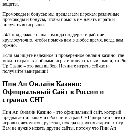
защиты.
Промокоды и бонусы: мы предлагаем игрокам различные
промокоды и бонусы, чтобы помочь им начать играть и
получать выигрыши.
24/7 поддержка: наша команда поддержки работает
круглосуточно, чтобы помочь вам в любое время, когда вам
нужно.
Если вы ищете надежное и проверенное онлайн-казино, где
можно играть в любимые игры и получать выигрыши, то Pin
Up Casino – это ваш выбор. Начните играть сейчас и
получайте выигрыши!
Пин Ап Онлайн Казино:
Официальный Сайт в России и
странах СНГ
Пин Ап Онлайн Казино – это официальный сайт, который
предлагает игрокам из России и стран СНГ широкий спектр
игровых автоматов, рулетки, покера и других азартных игр.
Вам не нужно искать другие сайты, потому что Пин Ап