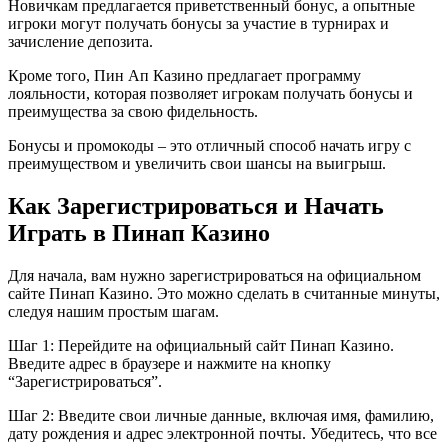
Новичкам предлагается приветственный бонус, а опытные
игроки могут получать бонусы за участие в турнирах и
зачисление депозита.
Кроме того, Пин Ап Казино предлагает программу
лояльности, которая позволяет игрокам получать бонусы и
преимущества за свою фидельность.
Бонусы и промокоды – это отличный способ начать игру с
преимуществом и увеличить свои шансы на выигрыш.
Как Зарегистрироваться и Начать
Играть в Пинап Казино
Для начала, вам нужно зарегистрироваться на официальном
сайте Пинап Казино. Это можно сделать в считанные минуты,
следуя нашим простым шагам.
Шаг 1: Перейдите на официальный сайт Пинап Казино.
Введите адрес в браузере и нажмите на кнопку
“Зарегистрироваться”.
Шаг 2: Введите свои личные данные, включая имя, фамилию,
дату рождения и адрес электронной почты. Убедитесь, что все