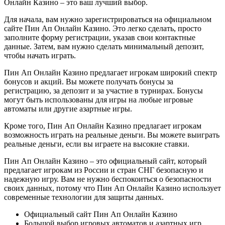
Онлайн Казино – это ваш лучший выбор.
Для начала, вам нужно зарегистрироваться на официальном
сайте Пин Ап Онлайн Казино. Это легко сделать, просто
заполните форму регистрации, указав свои контактные
данные. Затем, вам нужно сделать минимальный депозит,
чтобы начать играть.
Пин Ап Онлайн Казино предлагает игрокам широкий спектр
бонусов и акций. Вы можете получать бонусы за
регистрацию, за депозит и за участие в турнирах. Бонусы
могут быть использованы для игры на любые игровые
автоматы или другие азартные игры.
Кроме того, Пин Ап Онлайн Казино предлагает игрокам
возможность играть на реальные деньги. Вы можете выиграть
реальные деньги, если вы играете на высокие ставки.
Пин Ап Онлайн Казино – это официальный сайт, который
предлагает игрокам из России и стран СНГ безопасную и
надежную игру. Вам не нужно беспокоиться о безопасности
своих данных, потому что Пин Ап Онлайн Казино использует
современные технологии для защиты данных.
Официальный сайт Пин Ап Онлайн Казино
Большой выбор игровых автоматов и азартных игр