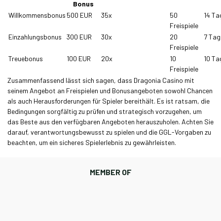
Bonus
Willkommensbonus
500 EUR
35x
50
14 Ta
Freispiele
Einzahlungsbonus
300 EUR
30x
20
7 Tag
Freispiele
Treuebonus
100 EUR
20x
10
10 Ta
Freispiele
Zusammenfassend lässt sich sagen, dass Dragonia Casino mit
seinem Angebot an Freispielen und Bonusangeboten sowohl Chancen
als auch Herausforderungen für Spieler bereithält. Es ist ratsam, die
Bedingungen sorgfältig zu prüfen und strategisch vorzugehen, um
das Beste aus den verfügbaren Angeboten herauszuholen. Achten Sie
darauf, verantwortungsbewusst zu spielen und die GGL-Vorgaben zu
beachten, um ein sicheres Spielerlebnis zu gewährleisten.
MEMBER OF