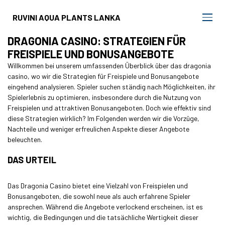
RUVINI AQUA PLANTS LANKA
DRAGONIA CASINO: STRATEGIEN FÜR
FREISPIELE UND BONUSANGEBOTE
Willkommen bei unserem umfassenden Überblick über das
dragonia
casino
, wo wir die Strategien für Freispiele und Bonusangebote
eingehend analysieren. Spieler suchen ständig nach Möglichkeiten, ihr
Spielerlebnis zu optimieren, insbesondere durch die Nutzung von
Freispielen und attraktiven Bonusangeboten. Doch wie effektiv sind
diese Strategien wirklich? Im Folgenden werden wir die Vorzüge,
Nachteile und weniger erfreulichen Aspekte dieser Angebote
beleuchten.
DAS URTEIL
Das Dragonia Casino bietet eine Vielzahl von Freispielen und
Bonusangeboten, die sowohl neue als auch erfahrene Spieler
ansprechen. Während die Angebote verlockend erscheinen, ist es
wichtig, die Bedingungen und die tatsächliche Wertigkeit dieser