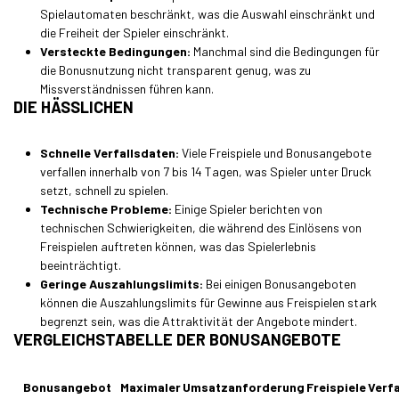
Spielautomaten beschränkt, was die Auswahl einschränkt und
die Freiheit der Spieler einschränkt.
Versteckte Bedingungen:
Manchmal sind die Bedingungen für
die Bonusnutzung nicht transparent genug, was zu
Missverständnissen führen kann.
DIE HÄSSLICHEN
Schnelle Verfallsdaten:
Viele Freispiele und Bonusangebote
verfallen innerhalb von 7 bis 14 Tagen, was Spieler unter Druck
setzt, schnell zu spielen.
Technische Probleme:
Einige Spieler berichten von
technischen Schwierigkeiten, die während des Einlösens von
Freispielen auftreten können, was das Spielerlebnis
beeinträchtigt.
Geringe Auszahlungslimits:
Bei einigen Bonusangeboten
können die Auszahlungslimits für Gewinne aus Freispielen stark
begrenzt sein, was die Attraktivität der Angebote mindert.
VERGLEICHSTABELLE DER BONUSANGEBOTE
Bonusangebot
Maximaler
Umsatzanforderung
Freispiele
Verf