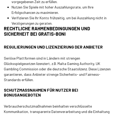
vorgegebenen Zeit zu erfüllen.
Nutzen Sie Spiele mit hoher Auszahlungsrate, um Ihre
Erfolgschancen zu maximieren.
Verifizieren Sie Ihr Konto frühzeitig, um bei Auszahlung nicht in
Verzögerungen zu geraten.
RECHTLICHE RAHMENBEDINGUNGEN UND
SICHERHEIT BEI GRATIS-BONI
REGULIERUNGEN UND LIZENZIERUNG DER ANBIETER
Seriöse Plattformen sind in Ländern mit strengen
Glücksspielgesetzen lizenziert, z.B. Malta Gaming Authority, UK
Gambling Commission oder die deutsche Staatslizenz. Diese Lizenzen
garantieren, dass Anbieter strenge Sicherheits- und Fairness-
Standards erfüllen.
SCHUTZMASSNAHMEN FÜR NUTZER BEI B
ONUSANGEBOTEN
Verbraucherschutzmaßnahmen beinhalten verschlüsselte
Kommunikation, transparente Datenverarbeitung und die Einhaltung