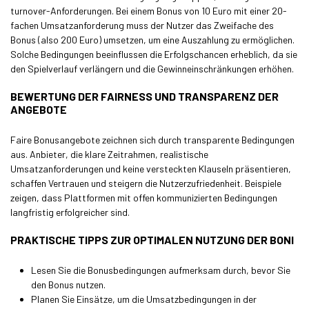
turnover-Anforderungen. Bei einem Bonus von 10 Euro mit einer 20-
fachen Umsatzanforderung muss der Nutzer das Zweifache des
Bonus (also 200 Euro) umsetzen, um eine Auszahlung zu ermöglichen.
Solche Bedingungen beeinflussen die Erfolgschancen erheblich, da sie
den Spielverlauf verlängern und die Gewinneinschränkungen erhöhen.
BEWERTUNG DER FAIRNESS UND TRANSPARENZ DER
ANGEBOTE
Faire Bonusangebote zeichnen sich durch transparente Bedingungen
aus. Anbieter, die klare Zeitrahmen, realistische
Umsatzanforderungen und keine versteckten Klauseln präsentieren,
schaffen Vertrauen und steigern die Nutzerzufriedenheit. Beispiele
zeigen, dass Plattformen mit offen kommunizierten Bedingungen
langfristig erfolgreicher sind.
PRAKTISCHE TIPPS ZUR OPTIMALEN NUTZUNG DER BONI
Lesen Sie die Bonusbedingungen aufmerksam durch, bevor Sie
den Bonus nutzen.
Planen Sie Einsätze, um die Umsatzbedingungen in der