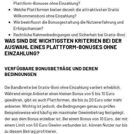
Plattform-Bonuses ohne Einzahlung?
Welche Plattformen bieten derzeit die attraktivsten Gratis
Willkommensboni ohne Einzahlung?
Wie beeinflusst die Bonusgestaltung die Nutzererfahrung und
Erfolgschancen?
Rechtliche Rahmenbedingungen und Sicherheit bei Gratis-Boni
WAS SIND DIE WICHTIGSTEN KRITERIEN BEI DER
AUSWAHL EINES PLATTFORM-BONUSES OHNE
EINZAHLUNG?
VERFÜGBARE BONUSBETRÄGE UND DEREN
BEDINGUNGEN
Die Bandbreite bei Gratis-Boni ohne Einzahlung variiert erheblich.
Während einige Anbieter einen kleinen Bonus von 5 bis 10 Euro
gewähren, gibt es auch Plattformen, die bis zu 20 Euro oder mehr
anbieten. Wichtig ist jedoch, die Bedingungen genau zu prüfen.
Beispielsweise wird häufig ein maximaler Gewinnbetrag festgelegt,
der aus dem Bonus erzielbar ist. Bei einem Bonus von 10 Euro, der mit
einem Limit von 50 Euro Gewinn verbunden ist, können Nutzer nur bis
zu diesem Betrag profitieren.