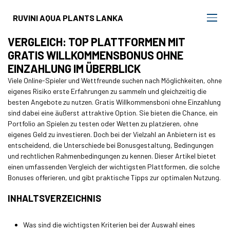
RUVINI AQUA PLANTS LANKA
VERGLEICH: TOP PLATTFORMEN MIT
GRATIS WILLKOMMENSBONUS OHNE
EINZAHLUNG IM ÜBERBLICK
Viele Online-Spieler und Wettfreunde suchen nach Möglichkeiten, ohne
eigenes Risiko erste Erfahrungen zu sammeln und gleichzeitig die
besten Angebote zu nutzen. Gratis Willkommensboni ohne Einzahlung
sind dabei eine äußerst attraktive Option. Sie bieten die Chance, ein
Portfolio an Spielen zu testen oder Wetten zu platzieren, ohne
eigenes Geld zu investieren. Doch bei der Vielzahl an Anbietern ist es
entscheidend, die Unterschiede bei Bonusgestaltung, Bedingungen
und rechtlichen Rahmenbedingungen zu kennen. Dieser Artikel bietet
einen umfassenden Vergleich der wichtigsten Plattformen, die solche
Bonuses offerieren, und gibt praktische Tipps zur optimalen Nutzung.
INHALTSVERZEICHNIS
Was sind die wichtigsten Kriterien bei der Auswahl eines