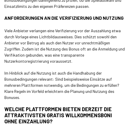
Bonusbedingungen dahingehend zu prüfen, ob die Spielauswahl und
Einsatzlimits zu den eigenen Präferenzen passen.
ANFORDERUNGEN AN DIE VERIFIZIERUNG UND NUTZUNG
Viele Anbieter verlangen eine Verifizierung vor der Auszahlung etwa
durch Vorlage eines Lichtbildausweises. Dies schützt sowohl den
Anbieter vor Betrug als auch den Nutzer vor unrechtmäßigen
Zugriffen. Zudem ist die Nutzung des Bonus oft an die Anmeldung und
Verifikation gebunden, was eine transparente
Nutzerkontoregistrierung voraussetzt.
Im Hinblick auf die Nutzung ist auch die Handhabung der
Bonusbedingungen relevant: Sind beispielsweise Einsätze auf
mehreren Plattformen notwendig, um die Bedingungen zu erfüllen?
Klare Regeln im Vorfeld erleichtern die Planung und Nutzung des
Bonuses.
WELCHE PLATTFORMEN BIETEN DERZEIT DIE
ATTRAKTIVSTEN GRATIS WILLKOMMENSBONI
OHNE EINZAHLUNG?