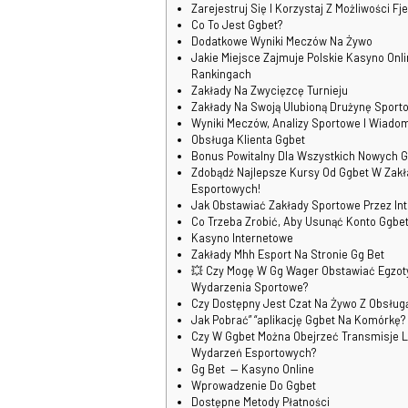
Zarejestruj Się I Korzystaj Z Możliwości Fje
Co To Jest Ggbet?
Dodatkowe Wyniki Meczów Na Żywo
Jakie Miejsce Zajmuje Polskie Kasyno Onl
Rankingach
Zakłady Na Zwycięzcę Turnieju
Zakłady Na Swoją Ulubioną Drużynę Sport
Wyniki Meczów, Analizy Sportowe I Wiado
Obsługa Klienta Ggbet
Bonus Powitalny Dla Wszystkich Nowych 
Zdobądź Najlepsze Kursy Od Ggbet W Zak
Esportowych!
Jak Obstawiać Zakłady Sportowe Przez Int
Co Trzeba Zrobić, Aby Usunąć Konto Ggbet
Kasyno Internetowe
Zakłady Mhh Esport Na Stronie Gg Bet
💥 Czy Mogę W Gg Wager Obstawiać Egzot
Wydarzenia Sportowe?
Czy Dostępny Jest Czat Na Żywo Z Obsługą
Jak Pobrać” “aplikację Ggbet Na Komórkę?
Czy W Ggbet Można Obejrzeć Transmisje L
Wydarzeń Esportowych?
Gg Bet — Kasyno Online
Wprowadzenie Do Ggbet
Dostępne Metody Płatności