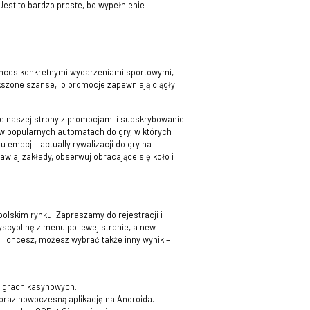
est to bardzo proste, bo wypełnienie
 unces konkretnymi wydarzeniami sportowymi,
szone szanse, lo promocje zapewniają ciągły
ie naszej strony z promocjami i subskrybowanie
 w popularnych automatach do gry, w których
 emocji i actually rywalizacji do gry na
wiaj zakłady, obserwuj obracające się koło i
olskim rynku. Zapraszamy do rejestracji i
scyplinę z menu po lewej stronie, a new
śli chcesz, możesz wybrać także inny wynik –
b grach kasynowych.
oraz nowoczesną aplikację na Androida.