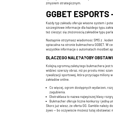
zmysłem strategicznym.
GGBET ESPORTS 
Każdy typ zakładu oferuje własne system i pot
szczegółowe informacje dla każdego typu zakła
też cieszyć się złożonością zakładów typu parl
Następnie otrzymasz wiadomość SMS z . kodem, 
opłacalna na stronie bukmachera GGBET. W ce
wszystkie informacje o automatach
mostbet ap
DLACZEGO NALE?A?OBY OBSTAWI
Kolejną ogromną zaletą tego bukmachera jest to,
widzieć szerszy obraz, niż po prostu mieć szan
rywalizacji sportowej, która przyciąga milion
zakładów online.
Co więcej, ogrom dostępnych wydarzeń, roz
zagubienia.
Ekstraklasa to nazwa najwyższej klasy rozgry
Bukmacher oferuje liczne konkursy i jedną un
Skoro już wiesz, że oferta GG. Gamble należy d
żywo — bo oczywiście możesz tutaj obstawiać ni