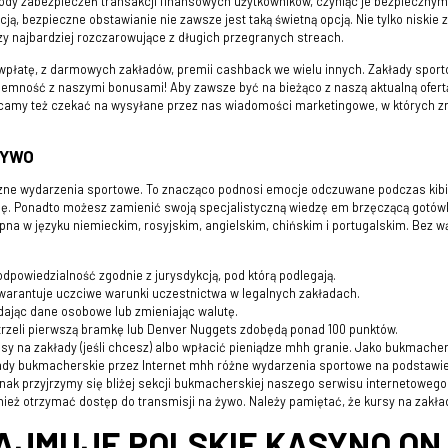
y zabezpieczeń transakcji finansowych użytkowników, czyniąc je bezpiecznymi 
ą, bezpieczne obstawianie nie zawsze jest taką świetną opcją. Nie tylko niskie 
zy najbardziej rozczarowujące z długich przegranych streach.
 wpłatę, z darmowych zakładów, premii cashback we wielu innych. Zakłady spor
yjemność z naszymi bonusami! Aby zawsze być na bieżąco z naszą aktualną ofer
amy też czekać na wysyłane przez nas wiadomości marketingowe, w których znaj
ŻYWO
czne wydarzenia sportowe. To znacząco podnosi emocje odczuwane podczas kibico
ynę. Ponadto możesz zamienić swoją specjalistyczną wiedzę em brzęczącą gotó
ępna w języku niemieckim, rosyjskim, angielskim, chińskim i portugalskim. Bez 
dpowiedzialność zgodnie z jurysdykcją, pod którą podlegają.
 gwarantuje uczciwe warunki uczestnictwa w legalnych zakładach.
dając dane osobowe lub zmieniając walutę.
strzeli pierwszą bramkę lub Denver Nuggets zdobędą ponad 100 punktów.
 na zakłady (jeśli chcesz) albo wpłacić pieniądze mhh granie. Jako bukmacher G
kłady bukmacherskie przez Internet mhh różne wydarzenia sportowe na podstawie
dnak przyjrzymy się bliżej sekcji bukmacherskiej naszego serwisu internetoweg
ież otrzymać dostęp do transmisji na żywo. Należy pamiętać, że kursy na zakład
ZAJMUJE POLSKIE KASYNO ON