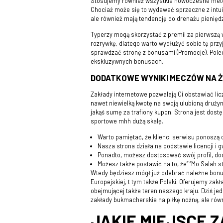
Stosujemy również wszystkie nowoczesne metod
Chociaż może się to wydawać sprzeczne z intuicj
ale również mają tendencję do drenażu pienięd
Typerzy mogą skorzystać z premii za pierwszą
rozrywkę, dlatego warto wydłużyć sobie tę prz
sprawdzać stronę z bonusami (Promocje). Polec
ekskluzywnych bonusach.
DODATKOWE WYNIKI MECZÓW NA 
Zakłady internetowe pozwalają Ci obstawiać li
nawet niewielką kwotę na swoją ulubioną druż
jakąś sumę za trafiony kupon. Strona jest dost
sportowe mhh dużą skalę.
Warto pamiętać, że klienci serwisu ponoszą o
Nasza strona działa na podstawie licencji i
Ponadto, możesz dostosować swój profil, do
Możesz także postawić na to, że” “Mo Salah 
Wtedy będziesz mógł już odebrać należne bonusy
Europejskiej, t tym także Polski. Oferujemy za
obejmującej także teren naszego kraju. Dziś je
zakłady bukmacherskie na piłkę nożną, ale równ
JAKIE MIEJSCE 