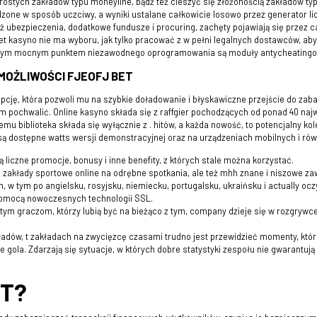
prostych zakładów typu moneyline, bądź też cieszyć się złożonością zakładów typ
zone w sposób uczciwy, a wyniki ustalane całkowicie losowo przez generator li
 ubezpieczenia, dodatkowe fundusze i procuring, zachęty pojawiają się przez ca
Bet kasyno nie ma wyboru, jak tylko pracować z w pełni legalnych dostawców, ab
jnym mocnym punktem niezawodnego oprogramowania są moduły antycheatingow
 MOŻLIWOŚCI FJEOFJ BET
cję, która pozwoli mu na szybkie doładowanie i błyskawiczne przejście do zabaw
zym pochwalić. Online kasyno składa się z raffgier pochodzących od ponad 40 n
u biblioteka składa się wyłącznie z . hitów, a każda nowość, to potencjalny kol
ą dostępne watts wersji demonstracyjnej oraz na urządzeniach mobilnych i równ
liczne promocje, bonusy i inne benefity, z których stale można korzystać.
 zakłady sportowe online na odrębne spotkania, ale też mhh znane i niszowe za
, w tym po angielsku, rosyjsku, niemiecku, portugalsku, ukraińsku i actually ocz
pomocą nowoczesnych technologii SSL.
m graczom, którzy lubią być na bieżąco z tym, company dzieje się w rozgrywce 
adów, t zakładach na zwycięzcę czasami trudno jest przewidzieć momenty, któr
e gola. Zdarzają się sytuacje, w których dobre statystyki zespołu nie gwarantują
ET?