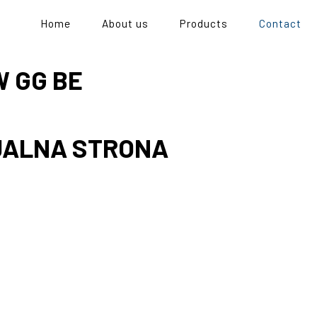
Home
About us
Products
Contact
 GG BE
CJALNA STRONA