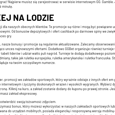
grać! Najpierw musisz się zarejestrować w serwisie internetowym GG. Gamble. J
ż minutę.
EJ NA LODZIE
ji dla naszych obecnych klientów. Te promocje są różne i mogą być powiązane
nowymi. Od bonusów depozytowych i ofert cashback po darmowe spiny we zwięk
ces gry.
ce, nasze bonusy i promocje są regularnie aktualizowane. Zalecamy obserwowan
ąco unces najnowszymi ofertami. Dodatkowo GGBet organizuje również turnieje
abeli liderów i udział watts puli nagród. Turnieje te dodają dodatkowego poziomu
any, takie jak ruletka europejska, ruletka amerykańska i ruletka francuska. Sta
wyląduje na twoim szczęśliwym numerze.
r, promocji we zakładów sportowych, który wyraźnie odstaje z innych ofert em p
 internetowym i życzymy doskonałych wrażeń i wysokich wygranych. Wybierz dy
ronę. Kliknij na kurs, a zakład zostanie dodany do kuponu po prawej stronie. Je
ymasz zakład ekspresowy.
 potwierdzić swoją tożsamość zdjęciem.
otrzymasz bonus, który możesz wykorzystać w naszych zakładach sportowych lu
owana do urządzeń mobilnych, posiada elegancką i responsywną wersję mobilną 