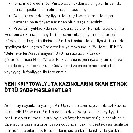
İcmalın dərc edilməsi Pin Up casino-dən pulun çıxarılmasında
nahaq gecikmələrin olmamasını təsdiqləyir.
Casino saytında qeydiyyatdan keçdikdən sonra daha ən
qazanan oyun göyərtələrindən birini seçə bilərsiniz.
Proqramı yüklədikdən sonra daha əsla bir kömək tələb olunmur.
Hesabın bloklana biləcəyi bütün pozuntuların siyahısı istifadəçi
müqaviləsində göstərilmişdir. Pin-Up Casino Hollandiya Antillərində
qeydiyyatdan keçmiş Carletta NV-yə məxsusdur. “William Hill” MMC
“Bukmekerlər Assosiasiyası” SRO-nun üzvüdür – üzvlük
şəhadətnaməsi № 8. Mərclər Pin-Up casino yeni işə başlamışdır və
hələ də böyük sponsorluq müqavilələri və en este momento fəal
xeyriyyəçilik fəaliyyəti ilə fərqlənmir.
YENI KRIPTOVALYUTA KAZINOLARINI SKAN ETMƏK
ÖTRÜ SADƏ MƏSLƏHƏTLƏR
Adi onlayn oyunlarla yanaşı, Pin Up casino azerbaycan obrazli kazino
təklif edir. Pinkoinlər Pin-Up casino daxili valyutasıdır, qeydiyyat,
profilin doldurulması, aktiv oyun və özgə hərəkətlər üçün hesablanır.
Operatora yazaraq promosyon kodundan texniki dəstək vasitəsilə də
istifadə edə bilərsiniz. Bütün ödəniş sistemlərində istifadə şərtləri,