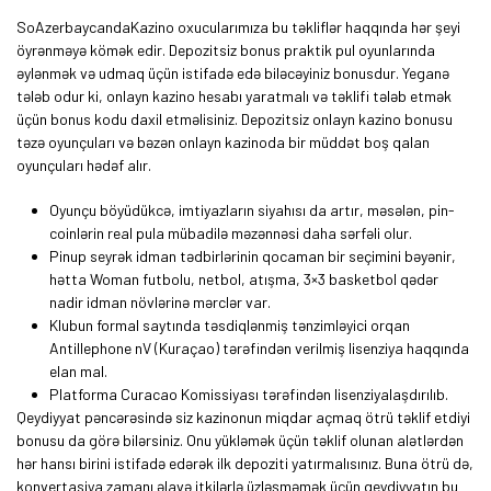
SoAzerbaycandaKazino oxucularımıza bu təkliflər haqqında hər şeyi
öyrənməyə kömək edir. Depozitsiz bonus praktik pul oyunlarında
əylənmək və udmaq üçün istifadə edə biləcəyiniz bonusdur. Yeganə
tələb odur ki, onlayn kazino hesabı yaratmalı və təklifi tələb etmək
üçün bonus kodu daxil etməlisiniz. Depozitsiz onlayn kazino bonusu
təzə oyunçuları və bəzən onlayn kazinoda bir müddət boş qalan
oyunçuları hədəf alır.
Oyunçu böyüdükcə, imtiyazların siyahısı da artır, məsələn, pin-
coinlərin real pula mübadilə məzənnəsi daha sərfəli olur.
Pinup seyrək idman tədbirlərinin qocaman bir seçimini bəyənir,
hətta Woman futbolu, netbol, ​​atışma, 3×3 basketbol qədər
nadir idman növlərinə mərclər var.
Klubun formal saytında təsdiqlənmiş tənzimləyici orqan
Antillephone nV (Kuraçao) tərəfindən verilmiş lisenziya haqqında
elan mal.
Platforma Curacao Komissiyası tərəfindən lisenziyalaşdırılıb.
Qeydiyyat pəncərəsində siz kazinonun miqdar açmaq ötrü təklif etdiyi
bonusu da görə bilərsiniz. Onu yükləmək üçün təklif olunan alətlərdən
hər hansı birini istifadə edərək ilk depoziti yatırmalısınız. Buna ötrü də,
konvertasiya zamanı əlavə itkilərlə üzləşməmək üçün qeydiyyatın bu