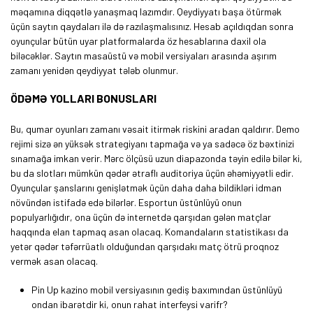
məqamına diqqətlə yanaşmaq lazımdır. Qeydiyyatı başa ötürmək
üçün saytın qaydaları ilə də razılaşmalısınız. Hesab açıldıqdan sonra
oyunçular bütün uyar platformalarda öz hesablarına daxil ola
biləcəklər. Saytın masaüstü və mobil versiyaları arasında aşırım
zamanı yenidən qeydiyyat tələb olunmur.
ÖDƏMƏ YOLLARI BONUSLARI
Bu, qumar oyunları zamanı vəsait itirmək riskini aradan qaldırır. Demo
rejimi sizə ən yüksək strategiyanı tapmağa və ya sadəcə öz bəxtinizi
sınamağa imkan verir. Mərc ölçüsü uzun diapazonda təyin edilə bilər ki,
bu da slotları mümkün qədər ətraflı auditoriya üçün əhəmiyyətli edir.
Oyunçular şanslarını genişlətmək üçün daha daha bildikləri idman
növündən istifadə edə bilərlər. Esportun üstünlüyü onun
populyarlığıdır, ona üçün də internetdə qarşıdan gələn matçlar
haqqında elan tapmaq asan olacaq. Komandaların statistikası da
yetər qədər təfərrüatlı olduğundan qarşıdakı matç ötrü proqnoz
vermək asan olacaq.
Pin Up kazino mobil versiyasının gediş baxımından üstünlüyü
ondan ibarətdir ki, onun rahat interfeysi varifr?