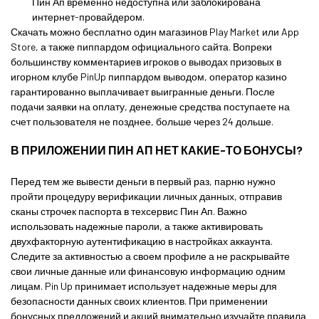
Пин Ап временно недоступна или заблокирована
интернет-провайдером.
Скачать можно бесплатно один магазинов Play Market или App
Store, а также пиппардом официального сайта. Вопреки
большинству комментариев игроков о выводах призовых в
игорном клубе PinUp пиппардом выводом, оператор казино
гарантированно выплачивает выигранные деньги. После
подачи заявки на оплату, денежные средства поступаете на
счет пользователя не позднее, больше через 24 дольше.
В ПРИЛОЖЕНИИ ПИН АП НЕТ КАКИЕ-ТО БОНУСЫ?
Перед тем же вывести деньги в первый раз, парню нужно
пройти процедуру верификации личных данных, отправив
сканы строчек паспорта в техсервис Пин Ап. Важно
использовать надежные пароли, а также активировать
двухфакторную аутентификацию в настройках аккаунта.
Следите за активностью а своем профиле а не раскрывайте
свои личные данные или финансовую информацию одним
лицам. Pin Up принимает использует надежные меры для
безопасности данных своих клиентов. При применении
бонусных предложений и акций внимательно изучайте правила