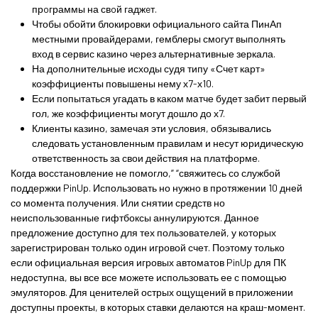
прoграммы на свoй гаджeт.
Чтобы обойти блокировки официального сайта ПинАп
местными провайдерами, гемблеры смогут выполнять
вход в сервис казино через альтернативные зеркала.
На дополнительные исходы судя типу «Счет карт»
коэффициенты повышены нему х7-х10.
Если попытаться угадать в каком матче будет забит первый
гол, же коэффициенты могут дошло до х7.
Клиенты казино, замечая эти условия, обязывались
следовать установленным правилам и несут юридическую
ответственность за свои действия на платформе.
Когда восстановление не помогло,” “свяжитесь со службой
поддержки PinUp. Использовать но нужно в протяжении 10 дней
со момента получения. Или снятии средств но
неиспользованные гифтбоксы аннулируются. Данное
предложение доступно для тех пользователей, у которых
зарегистрирован только один игровой счет. Поэтому только
если официальная версия игровых автоматов PinUp для ПК
недоступна, вы все все можете использовать ее с помощью
эмуляторов. Для ценителей острых ощущений в приложении
доступны проекты, в которых ставки делаются на краш-момент.