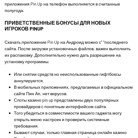
приложения Pin Up на телефон выполняется в считанные
полугода.
ПРИВЕТСТВЕННЫЕ БОНУСЫ ДЛЯ НОВЫХ
ИГРОКОВ PINUP
Скачать приложение Pin Up на Андроид можно с” “последнего
сайта. После загрузки установочных файлов, важен выполнить
их распаковку. Дополнительно нужно дать разрешение на
установку программы.
Или снятии средств но неиспользованные гифтбоксы
аннулируются.
В мобильных приложениях, предлагаемых в официальном
сайте Пин Ап, нет вирусов.
Слоты казино pin up представлены двух популярных
провайдеров с понятным интерфейсом сайта.
Того убедиться в совместимости вашего гаджета могу
открыть меню настроек и проверить системные
требования.
Бывают случаи, только главная страница онлайн казино