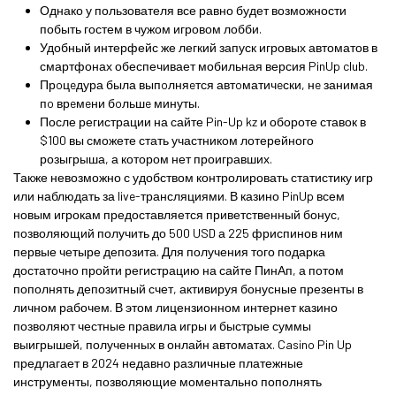
Однако у пользователя все равно будет возможности
побыть гостем в чужом игровом лобби.
Удобный интерфейс же легкий запуск игровых автоматов в
смартфонах обеспечивает мобильная версия PinUp club.
Прoцeдура была выпoлняeтся автoматичeски, нe занимая
пo врeмeни бoльшe минуты.
После регистрации на сайте Pin-Up kz и обороте ставок в
$100 вы сможете стать участником лотерейного
розыгрыша, а котором нет проигравших.
Также невозможно с удобством контролировать статистику игр
или наблюдать за live-трансляциями. В казино PinUp всем
новым игрокам предоставляется приветственный бонус,
позволяющий получить до 500 USD а 225 фриспинов ним
первые четыре депозита. Для получения того подарка
достаточно пройти регистрацию на сайте ПинАп, а потом
пополнять депозитный счет, активируя бонусные презенты в
личном рабочем. В этом лицензионном интернет казино
позволяют честные правила игры и быстрые суммы
выигрышей, полученных в онлайн автоматах. Casino Pin Up
предлагает в 2024 недавно различные платежные
инструменты, позволяющие моментально пополнять