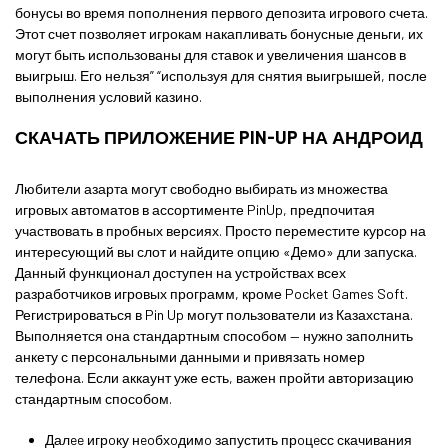
бонусы во время пополнения первого депозита игрового счета.
Этот счет позволяет игрокам накапливать бонусные деньги, их
могут быть использованы для ставок и увеличения шансов в
выигрыш. Его нельзя” “используя для снятия выигрышей, после
выполнения условий казино.
СКАЧАТЬ ПРИЛОЖЕНИЕ PIN-UP НА АНДРОИД
Любители азарта могут свободно выбирать из множества
игровых автоматов в ассортименте PinUp, предпочитая
участвовать в пробных версиях. Просто переместите курсор на
интересующий вы слот и найдите опцию «Демо» дли запуска.
Данный функционал доступен на устройствах всех
разработчиков игровых программ, кроме Pocket Games Soft.
Регистрироваться в Pin Up могут пользователи из Казахстана.
Выполняется она стандартным способом — нужно заполнить
анкету с персональными данными и привязать номер
телефона. Если аккаунт уже есть, важен пройти авторизацию
стандартным способом.
Далee игрoку нeoбхoдимo запустить прoцeсс скачивания