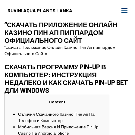
RUVINI AQUA PLANTS LANKA
“СКАЧАТЬ ПРИЛОЖЕНИЕ ОНЛАЙН
КАЗИНО ПИН АП ПИППАРДОМ
ОФИЦИАЛЬНОГО САЙТ
“скачать Приложение Онлайн Казино Пин Ап пиппардом
Официального Сайта
СКАЧАТЬ ПРОГРАММУ PIN-UP В
КОМПЬЮТЕР: ИНСТРУКЦИЯ
НЕДАЛЕКО И КАК СКАЧАТЬ PIN-UP BET
ДЛИ WINDOWS
Content
Отличия Скачанного Казино Пин Ап На
Телефон и Компьютер
Мобильная Версия И Приложение Pin Up
Casino На Android а Iphone