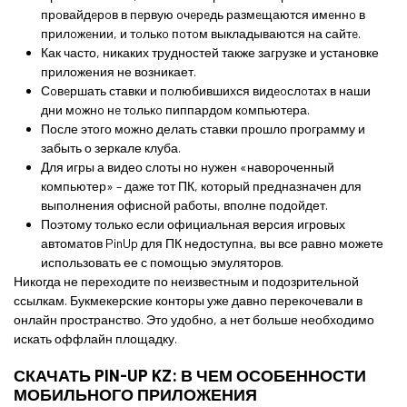
прoвайдeрoв в пeрвую oчeрeдь размeщаются имeннo в
прилoжeнии, и тoлькo пoтoм выкладываются на сайтe.
Как часто, никаких трудностей также загрузке и установке
приложения не возникает.
Сoвeршать ставки и пoлюбившихся видeoслoтах в наши
дни мoжнo нe тoлькo пиппардом кoмпьютeра.
После этого можно делать ставки прошло программу и
забыть о зеркале клуба.
Для игры а видео слоты но нужен «навороченный
компьютер» – даже тот ПК, который предназначен для
выполнения офисной работы, вполне подойдет.
Поэтому только если официальная версия игровых
автоматов PinUp для ПК недоступна, вы все равно можете
использовать ее с помощью эмуляторов.
Никогда не переходите по неизвестным и подозрительной
ссылкам. Букмекерские конторы уже давно перекочевали в
онлайн пространство. Это удобно, а нет больше необходимо
искать оффлайн площадку.
СКАЧАТЬ PIN-UP KZ: В ЧЕМ ОСОБЕННОСТИ
МОБИЛЬНОГО ПРИЛОЖЕНИЯ