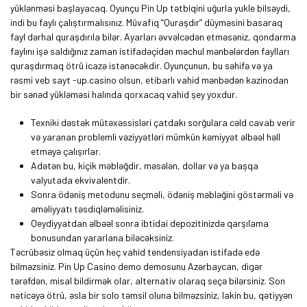
yüklənməsi başlayacaq. Oyunçu Pin Up tətbiqini uğurla yukle bilsəydi,
indi bu faylı çalıştırmalısınız. Müvafiq “Quraşdır” düyməsini basaraq
fayl dərhal quraşdırıla bilər. Ayarları əvvəlcədən etməsəniz, qondarma
faylını işə saldığınız zaman istifadəçidən məchul mənbələrdən faylları
quraşdırmaq ötrü icazə istənəcəkdir. Oyunçunun, bu səhifə və ya
rəsmi veb sayt -up.casino olsun, etibarlı vahid mənbədən kazinodan
bir sənəd yükləməsi halında qorxacaq vahid şey yoxdur.
Texniki dəstək mütəxəssisləri çatdakı sorğulara cəld cavab verir
və yaranan problemli vəziyyətləri mümkün kəmiyyət əlbəəl həll
etməyə çalışırlar.
Adətən bu, kiçik məbləğdir, məsələn, dollar və ya başqa
valyutada ekvivalentdir.
Sonra ödəniş metodunu seçməli, ödəniş məbləğini göstərməli və
əməliyyatı təsdiqləməlisiniz.
Qeydiyyatdan əlbəəl sonra ibtidai depozitinizdə qarşılama
bonusundan yararlana biləcəksiniz.
Təcrübəsiz olmaq üçün heç vahid tendensiyadan istifadə edə
bilməzsiniz. Pin Up Casino demo demosunu Azərbaycan, digər
tərəfdən, misal bildirmək olar, alternativ olaraq seçə bilərsiniz. Son
nəticəyə ötrü, əsla bir solo təmsil oluna bilməzsiniz, lakin bu, qətiyyən