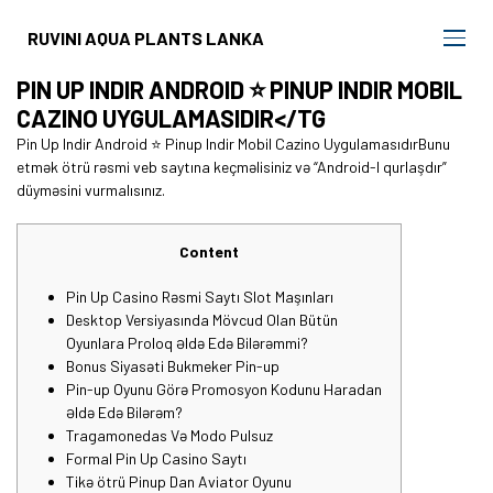
RUVINI AQUA PLANTS LANKA
PIN UP INDIR ANDROID ⭐️ PINUP INDIR MOBIL
CAZINO UYGULAMASIDIR</TG
Pin Up Indir Android ⭐️ Pinup Indir Mobil Cazino UygulamasıdırBunu
etmək ötrü rəsmi veb saytına keçməlisiniz və “Android-I qurlaşdır”
düyməsini vurmalısınız.
Content
Pin Up Casino Rəsmi Saytı Slot Maşınları
Desktop Versiyasında Mövcud Olan Bütün
Oyunlara Proloq Əldə Edə Bilərəmmi?
Bonus Siyasəti Bukmeker Pin-up
Pin-up Oyunu Görə Promosyon Kodunu Haradan
Əldə Edə Bilərəm?
Tragamonedas Və Modo Pulsuz
Formal Pin Up Casino Saytı
Tikə ötrü Pinup Dan Aviator Oyunu