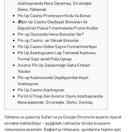
Azərbaycanda Necə Oynamaq, Strateqlər,
Demo, Yükləmək
Pin Up Casino Promosyon Kodu Və Bonus
🎁pin Up Casino Qeydiyyat Bonusları Və
Depozitsiz Pulsuz Fırlanmalarla Promo Kodlar
Pin-up Oyununda Hansı Bonuslar Var?
Pin-up Casino: ən Yüksək Bonuslar
Pin Up Casino Online Saytın Formal Interfeysi
Pin Up Azərbaycanın Lap Təntənəli Kazinosu
Formal Sayt əməli Pulla Oynayı
Aviator Pin Up Qazanmağın Daha Etibarlı
Yoludur
Pin-up Kazinosunda Qeydiyyatdan Keçin
Azərbaycan
Pin Up Casino Azerbaycan
Pul ötrü Pinup Dan Aviator Oyunu Azərbaycanda
Necə əylənmək, Strateqlər, Demo, Vurmaq
Yükləmə və uydurma Safari və ya Google Chrome brauzerini ziyarət
etməklə məhdudlaşır – aşağıdakı təlimatlar ibtidai brauzerin
nümunəsinə əsaslanır. Bağlantıyı tıklasanız, qondarma faylının eyni