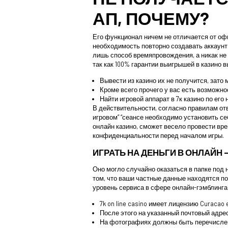
АП, ПОЧЕМУ?
Его функционал ничем не отличается от офи
необходимость повторно создавать аккаунт с
лишь способ времяпровождения, а никак не 
так как 100% гарантии выигрышей в казино в
Вывести из казино их не получится, зато
Кроме всего прочего у вас есть возможно
Найти игровой аппарат в 7к казино по е
В действительности, согласно правилам от
игровом” “сеансе необходимо установить се
онлайн казино, сможет весело провести вре
конфиденциальности перед началом игры.
ИГРАТЬ НА ДЕНЬГИ В ОНЛАЙН 
Оно могло случайно оказаться в папке под 
том, что ваши частные данные находятся п
уровень сервиса в сфере онлайн-гэмблинга
7k on line casino имеет лицензию Curacao e
После этого на указанный почтовый адре
На фотографиях должны быть перечисле