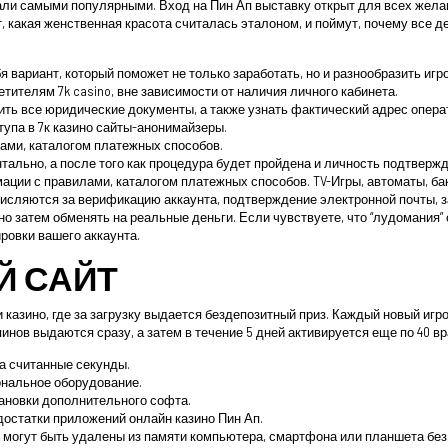
али самыми популярными. Вход на Пин Ап выставку открыт для всех жел
, какая женственная красота считалась эталоном, и поймут, почему все 
 вариант, который поможет не только заработать, но и разнообразить игр
тителям 7k casino, вне зависимости от наличия личного кабинета.
ить все юридические документы, а также узнать фактический адрес опера
тупа в 7к казино сайты-анонимайзеры.
ами, каталогом платежных способов.
льно, а после того как процедура будет пройдена и личность подтвержде
ции с правилами, каталогом платежных способов. TV-Игры, автоматы, бак
ачисляются за верификацию аккаунта, подтверждение электронной почты, 
о затем обменять на реальные деньги. Если чувствуете, что “лудомания” 
ровки вашего аккаунта.
 САЙТ
и казино, где за загрузку выдается бездепозитный приз. Каждый новый иг
нов выдаются сразу, а затем в течение 5 дней активируется еще по 40 в
за считанные секунды.
нальное оборудование.
тановки дополнительного софта.
достатки приложений онлайн казино Пин Ап.
могут быть удалены из памяти компьютера, смартфона или планшета без