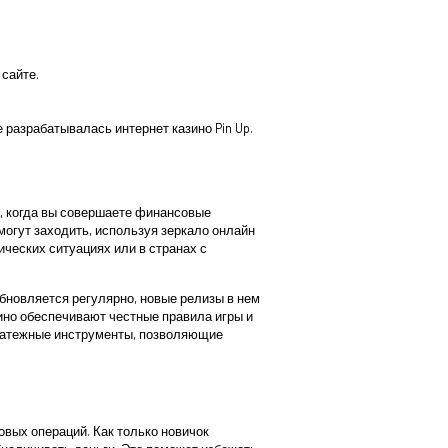
сайте.
разрабатывалась интернет казино Pin Up.
, когда вы совершаете финансовые
 могут заходить, используя зеркало онлайн
ических ситуациях или в странах с
бновляется регулярно, новые релизы в нем
ино обеспечивают честные правила игры и
платежные инструменты, позволяющие
ых операций. Как только новичок