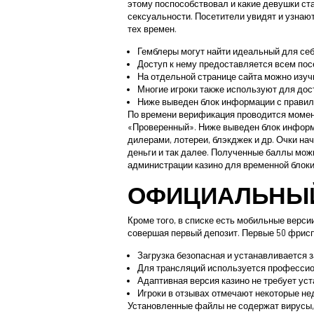
этому поспособствовал и какие девушки ст
сексуальности. Посетители увидят и узнают
тех времен.
Гемблеры могут найти идеальный для себя
Доступ к нему предоставляется всем посе
На отдельной странице сайта можно изуч
Многие игроки также используют для дос
Ниже выведен блок информации с правил
По времени верификация проводится момента
«Проверенный». Ниже выведен блок информа
дилерами, лотереи, блэкджек и др. Очки н
деньги и так далее. Полученные баллы можн
администрации казино для временной блоки
ОФИЦИАЛЬНЫЙ
Кроме того, в списке есть мобильные верси
совершая первый депозит. Первые 50 фриспи
Загрузка безопасная и устанавливается 
Для трансляций используется профессио
Адаптивная версия казино не требует ус
Игроки в отзывах отмечают некоторые не
Установленные файлы не содержат вирусы, 