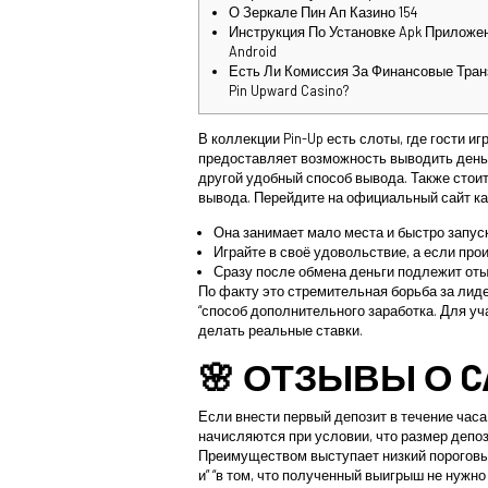
О Зеркале Пин Ап Казино 154
Инструкция По Установке Apk Приложе
Android
Есть Ли Комиссия За Финансовые Тран
Pin Upward Casino?
В коллекции Pin-Up есть слоты, где гости 
предоставляет возможность выводить деньг
другой удобный способ вывода. Также стоит
вывода. Перейдите на официальный сайт ка
Она занимает мало места и быстро запус
Играйте в своё удовольствие, а если про
Сразу после обмена деньги подлежит отыг
По факту это стремительная борьба за лид
“способ дополнительного заработка. Для у
делать реальные ставки.
🌸 ОТЗЫВЫ О C
Если внести первый депозит в течение часа
начисляются при условии, что размер депози
Преимуществом выступает низкий пороговы
и” “в том, что полученный выигрыш не нужн