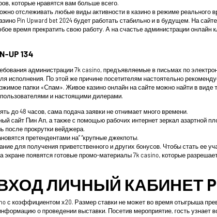
ов, которые нравятся вам больше всего.
 можно отслеживать любые виды активности в казино в режиме реального в
зино Pin Upward bet 2024 будет работать стабильно и в будущем. На сайт
бое время прекратить свою работу. А на счастье администрации онлайн кл
-UP 134
ребования администрации 7k casino, предъявляемые в письмах по электро
я исполнения. По этой же причине посетителям настоятельно рекоменду
ржимое папки «Спам». Живое казино онлайн на сайте можно найти в виде та
ми пользователями и настоящими дилерами.
ть до 48 часов, сама подача заявки не отнимает много времени.
ый сайт Пин Ап, а также с помощью рабочих интернет зеркал азартной п
ь после прокрутки вейджера.
тановятся претендентами на” “крупные джекпоты.
ние для получения приветственного и других бонусов. Чтобы стать ее уч
а экране появятся готовые промо-материалы 7k casino, которые разреша
ВХОД ЛИЧНЫЙ КАБИНЕТ PI
ino с коэффициентом х20. Размер ставки не может во время отыгрыша пр
ормацию о проведении выставки. Посетив мероприятие, гость узнает все о