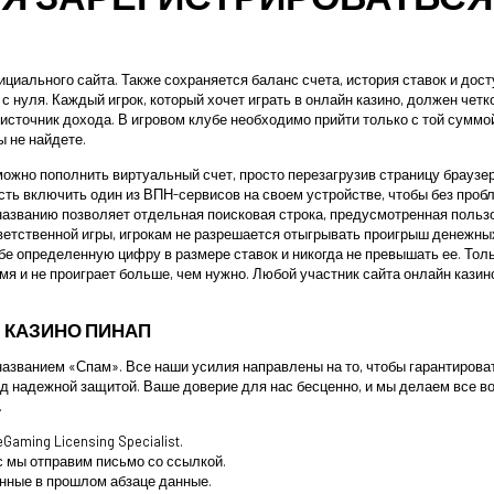
циального сайта. Также сохраняется баланс счета, история ставок и дос
 нуля. Каждый игрок, который хочет играть в онлайн казино, должен четко
источник дохода. В игровом клубе необходимо прийти только с той суммой
ы не найдете.
 можно пополнить виртуальный счет, просто перезагрузив страницу браузер
сть включить один из ВПН-сервисов на своем устройстве, чтобы без проб
го названию позволяет отдельная поисковая строка, предусмотренная поль
ветственной игры, игрокам не разрешается отыгрывать проигрыш денежных
бе определенную цифру в размере ставок и никогда не превышать ее. Тольк
мя и не проиграет больше, чем нужно. Любой участник сайта онлайн кази
– КАЗИНО ПИНАП
названием «Спам». Все наши усилия направлены на то, чтобы гарантирова
од надежной защитой. Ваше доверие для нас бесценно, и мы делаем все 
.
Gaming Licensing Specialist.
с мы отправим письмо со ссылкой.
нные в прошлом абзаце данные.