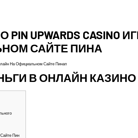
О PIN UPWARDS CASINO И
НОМ САЙТЕ ПИНА
Онлайн На Официальном Сайте Пинап
ЕНЬГИ В ОНЛАЙН КАЗИНО
льного
 Сайте Пин