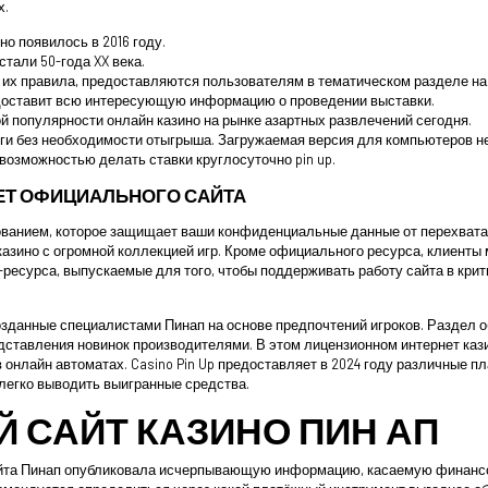
х.
но появилось в 2016 году.
стали 50-года XX века.
 их правила, предоставляются пользователям в тематическом разделе на 
доставит всю интересующую информацию о проведении выставки.
ой популярности онлайн казино на рынке азартных развлечений сегодня.
ги без необходимости отыгрыша. Загружаемая версия для компьютеров не 
 возможностью делать ставки круглосуточно
pin up
.
НЕТ ОФИЦИАЛЬНОГО САЙТА
ованием, которое защищает ваши конфиденциальные данные от перехвата
 казино с огромной коллекцией игр. Кроме официального ресурса, клиенты
-ресурса, выпускаемые для того, чтобы поддерживать работу сайта в крит
озданные специалистами Пинап на основе предпочтений игроков. Раздел о
ставления новинок производителями. В этом лицензионном интернет каз
онлайн автоматах. Casino Pin Up предоставляет в 2024 году различные 
легко выводить выигранные средства.
 САЙТ КАЗИНО ПИН АП
йта Пинап опубликовала исчерпывающую информацию, касаемую финансов