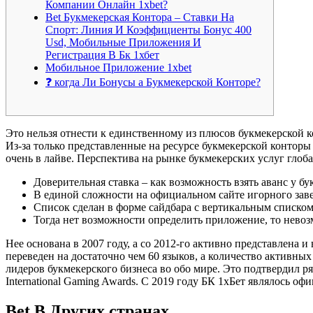
Компании Онлайн 1xbet?
Bet Букмекерская Контора – Ставки На
Спорт: Линия И Коэффициенты Бонус 400
Usd, Мобильные Приложения И
Регистрация В Бк 1хбет
Мобильное Приложение 1xbet
❓ когда Ли Бонусы а Букмекерской Конторе?
Это нельзя отнести к единственному из плюсов букмекерской к
Из-за только представленные на ресурсе букмекерской конторы
очень в лайве. Перспектива на рынке букмекерских услуг глоб
Доверительная ставка – как возможность взять аванс у б
В единой сложности на официальном сайте игорного заве
Список сделан в форме сайдбара с вертикальным списком
Тогда нет возможности определить приложение, то невоз
Нее основана в 2007 году, а со 2012-го активно представлена
переведен на достаточно чем 60 языков, а количество активны
лидеров букмекерского бизнеса во обо мире. Это подтвердил 
International Gaming Awards. С 2019 году БК 1хБет являлось 
Bet В Других странах