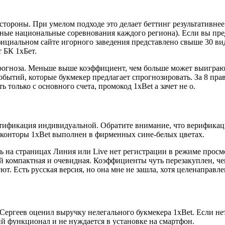
стороны. При умелом подходе это делает беттинг результативнее
ьные национальные соревнования каждого региона). Если вы пре
ициальном сайте игорного заведения представлено свыше 30 вид
 БК 1хБет.
огноза. Меньше выше коэффициент, чем больше может выиграют п
тий, которые букмекер предлагает спрогнозировать. За 8 правил
ь только с основного счета, промокод 1xBet а зачет не о.
ификация индивидуальной. Обратите внимание, что верификация
 конторы 1xBet выполнен в фирменных сине-белых цветах.
на страницах Линия или Live нет регистрации в режиме просмо
ей компактная и очевидная. Коэффициенты чуть перезакуплен, ч
ют. Есть русская версия, но она мне не зашла, хотя целенаправл
ргеев оценил выручку нелегального букмекера 1xBet. Если не
й функционал и не нуждается в установке на смартфон.