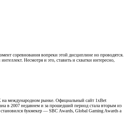
 момент соревнования вопреки этой дисциплине но проводятся.
интеллект. Несмотря и это, ставить и схватки интересно,
х БК на международном рынке. Официальный сайт 1xBet
вана в 2007 недавнем и за прошедший период стала вторым из
 становился букмекер — SBC Awards, Global Gaming Awards а