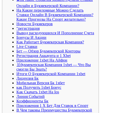
Онлайн и Букмекерской Компании?
На Какие переломные Можно Сделать
Ставки Онлайн В Букмекерской Компании?
Какие Прогнозы На Спорт желательно?
Новости Букмекеров
“регистрация
Вывод расходующихся И Пополнение Счета
Бонусы И Акции
Как Работает Букмекерская Компания?
Live Ставки
Бет — Обзор Букмекерской Конторы
Регистрация Аккаунта и 1 Xbet
Приложение 1хbet На Айфон
🥇букмекерская Компания 1xbet — Что Вы
смогли Бы Знать?
Итоги О Букмекерской Компании 1xbet
Лицензия Бк
Мобильная Версия Бк 1хбет
как Получить 1xbet Бонус
Как Скачать 1xbet На Ios
Линия Событий
Коэффициенты Бк
Приложения 1 Х Бет Для Ставок в Спорт
В Чем таковы Преимущества Букмекерской