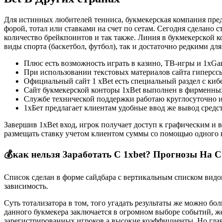
Для истинных любителей тенниса, букмекерская компания предл
форой, тотал или ставками на счет по сетам. Сегодня сделано 
количество брейкпоинтов и так также. Линия в букмекерской 
виды спорта (баскетбол, футбол), так и достаточно редкими для 
Плюс есть возможность играть в казино, ТВ-игры и 1xGa
При использовании текстовых материалов сайта гиперссыл
Официальный сайт 1 xBet есть специальный раздел с ки
Сайт букмекерской конторы 1xBet выполнен в фирменных
Службе технической поддержки работаю круглосуточно и 
1хБет предлагает клиентам удобные ввод же вывод средс
Завершив 1xBet вход, игрок получает доступ к графическим и
размещать ставку учетом клиентом суммы со помощью одного 
💰как нельзя Заработать С 1xbet? Прогнозы На
Список сделан в форме сайдбара с вертикальным списком видов
зависимость.
Суть тотализатора в том, того угадать результаты же можно бо
данного букмекера заключается в огромном выборе событий, же
зарегистрированных игроков а высокие коэффициенты. Но глав