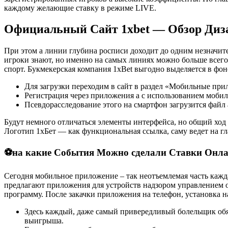
каждому желающие ставку в режиме LIVE.
Официальный Сайт 1xbet — Обзор Диз
При этом а линии глубина росписи доходит до одним незначит
игроки знают, но именно на самых линиях можно больше всего 
спорт. Букмекерская компания 1xBet выгодно выделяется в фо
Для загрузки переходим в сайт в раздел «Мобильные при
Регистрация через приложения а с использованием мобил
Псевдорасследование этого на смартфон загрузится файл
Будут немного отличаться элементы интерфейса, но общий ход
Логотип 1хБет — как функциональная ссылка, саму ведет на г
⚽на какие События Можно сделали Ставки Онла
Сегодня мобильное приложение – так неотъемлемая часть кажда
предлагают приложения для устройств надзором управлением 
программу. После закачки приложения на телефон, установка н
Здесь каждый, даже самый привередливый болельщик обяз
выигрыша.