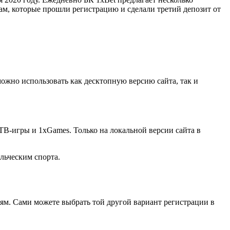
ам, которые прошли регистрацию и сделали третий депозит от
 можно использовать как десктопную версию сайта, так и
 ТВ-игры и 1xGames. Только на локальной версии сайта в
льческим спорта.
ям. Сами можете выбрать той другой вариант регистрации в