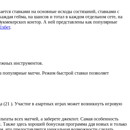
ается ставками на основные исходы состязаний, ставками с
аждая гейма, на шансов и тотал в каждом отдельном сете, на
 букмекерских контор. А ней представлены как популярные
1хбет
.
тежных инструментов.
 а популярные матчи. Режим быстрой ставки позволяет
 (21 ). Участие в азартных играх может возникнуть игровую
льтаты всех матчей, а заберете джекпот. Самая особенность
. Также здесь хорошей бонусная программа ддя новых и только
, что предоставляется уникальная возможности сделать