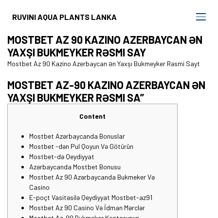
RUVINI AQUA PLANTS LANKA
MOSTBET AZ 90 KAZINO AZERBAYCAN ƏN
YAXŞI BUKMEYKER RƏSMI SAY
Mostbet Az 90 Kazino Azerbaycan Ən Yaxşı Bukmeyker Rəsmi Sayt
MOSTBET AZ-90 KAZINO AZERBAYCAN ƏN
YAXŞI BUKMEYKER RƏSMI SA”
Content
Mostbet Azərbaycanda Bonuslar
Mostbet -dən Pul Qoyun Və Götürün
Mostbet-də Qeydiyyat
Azərbaycanda Mostbet Bonusu
Mostbet Az 90 Azərbaycanda Bukmeker Və
Casino
E-poçt Vasitəsilə Qeydiyyat Mostbet-az91
Mostbet Az 90 Casino Və İdman Mərclər
Mostbet Az-90 Bukmeker Kontorunun