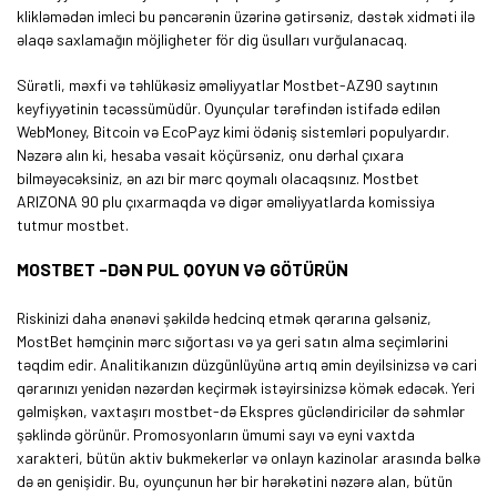
klikləmədən imleci bu pəncərənin üzərinə gətirsəniz, dəstək xidməti ilə
əlaqə saxlamağın möjligheter för dig üsulları vurğulanacaq.
Sürətli, məxfi və təhlükəsiz əməliyyatlar Mostbet-AZ90 saytının
keyfiyyətinin təcəssümüdür. Oyunçular tərəfindən istifadə edilən
WebMoney, Bitcoin və EcoPayz kimi ödəniş sistemləri populyardır.
Nəzərə alın ki, hesaba vəsait köçürsəniz, onu dərhal çıxara
bilməyəcəksiniz, ən azı bir mərc qoymalı olacaqsınız. Mostbet
ARIZONA 90 plu çıxarmaqda və digər əməliyyatlarda komissiya
tutmur
mostbet
.
MOSTBET -DƏN PUL QOYUN VƏ GÖTÜRÜN
Riskinizi daha ənənəvi şəkildə hedcinq etmək qərarına gəlsəniz,
MostBet həmçinin mərc sığortası və ya geri satın alma seçimlərini
təqdim edir. Analitikanızın düzgünlüyünə artıq əmin deyilsinizsə və cari
qərarınızı yenidən nəzərdən keçirmək istəyirsinizsə kömək edəcək. Yeri
gəlmişkən, vaxtaşırı mostbet-də Ekspres gücləndiricilər də səhmlər
şəklində görünür. Promosyonların ümumi sayı və eyni vaxtda
xarakteri, bütün aktiv bukmekerlər və onlayn kazinolar arasında bəlkə
də ən genişidir. Bu, oyunçunun hər bir hərəkətini nəzərə alan, bütün