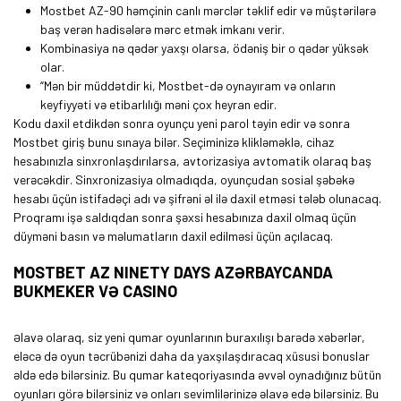
Mostbet AZ-90 həmçinin canlı mərclər təklif edir və müştərilərə
baş verən hadisələrə mərc etmək imkanı verir.
Kombinasiya nə qədər yaxşı olarsa, ödəniş bir o qədər yüksək
olar.
“Mən bir müddətdir ki, Mostbet-də oynayıram və onların
keyfiyyəti və etibarlılığı məni çox heyran edir.
Kodu daxil etdikdən sonra oyunçu yeni parol təyin edir və sonra
Mostbet giriş bunu sınaya bilər. Seçiminizə klikləməklə, cihaz
hesabınızla sinxronlaşdırılarsa, avtorizasiya avtomatik olaraq baş
verəcəkdir. Sinxronizasiya olmadıqda, oyunçudan sosial şəbəkə
hesabı üçün istifadəçi adı və şifrəni əl ilə daxil etməsi tələb olunacaq.
Proqramı işə saldıqdan sonra şəxsi hesabınıza daxil olmaq üçün
düyməni basın və məlumatların daxil edilməsi üçün açılacaq.
MOSTBET AZ NINETY DAYS AZƏRBAYCANDA
BUKMEKER VƏ CASINO
Əlavə olaraq, siz yeni qumar oyunlarının buraxılışı barədə xəbərlər,
eləcə də oyun təcrübənizi daha da yaxşılaşdıracaq xüsusi bonuslar
əldə edə bilərsiniz. Bu qumar kateqoriyasında əvvəl oynadığınız bütün
oyunları görə bilərsiniz və onları sevimlilərinizə əlavə edə bilərsiniz. Bu