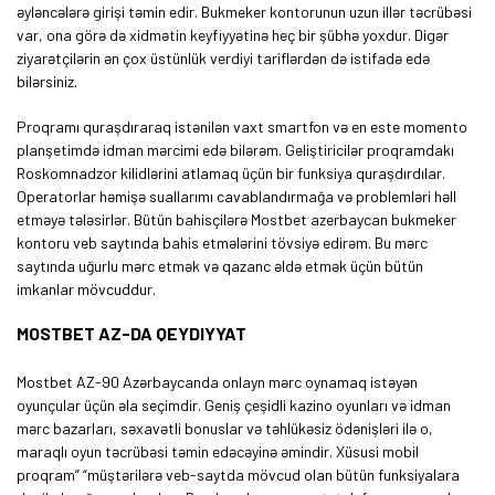
əyləncələrə girişi təmin edir. Bukmeker kontorunun uzun illər təcrübəsi
var, ona görə də xidmətin keyfiyyətinə heç bir şübhə yoxdur. Digər
ziyarətçilərin ən çox üstünlük verdiyi tariflərdən də istifadə edə
bilərsiniz.
Proqramı quraşdıraraq istənilən vaxt smartfon və en este momento
planşetimdə idman mərcimi edə bilərəm. Geliştiricilər proqramdakı
Roskomnadzor kilidlərini atlamaq üçün bir funksiya quraşdırdılar.
Operatorlar həmişə suallarımı cavablandırmağa və problemləri həll
etməyə tələsirlər. Bütün bahisçilərə Mostbet azerbaycan bukmeker
kontoru veb saytında bahis etmələrini tövsiyə edirəm. Bu mərc
saytında uğurlu mərc etmək və qazanc əldə etmək üçün bütün
imkanlar mövcuddur.
MOSTBET AZ-DA QEYDIYYAT
Mostbet AZ-90 Azərbaycanda onlayn mərc oynamaq istəyən
oyunçular üçün əla seçimdir. Geniş çeşidli kazino oyunları və idman
mərc bazarları, səxavətli bonuslar və təhlükəsiz ödənişləri ilə o,
maraqlı oyun təcrübəsi təmin edəcəyinə əmindir. Xüsusi mobil
proqram” “müştərilərə veb-saytda mövcud olan bütün funksiyalara