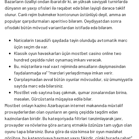
Bazarların özəlliyi ondan ibarətdir ki, ən yüksək səviyyəli turnirlərdə
dünyanın ən yaxşı ofisləri ilə rəqabət edə bilən layiqli dərəcə təklif
olunur. Canlı rejim bukmeker kontorunun üstünlüyü deyil, amma ən
populyar qarşıdurmaları aperitivo bilərəm. Qeydiyyatdan sonra
ofisdəki bütün mövcud variantlardan istifadə edə bilərəm.
Nəticələrin təsadüfi qaydada təyin olunduğu avtomatik mərc
üçün seçim də var.
Klassik oyun həvəskarları üçün mostbet casino online two
hundred çeşiddə rulet oynamaq imkanı verəcək.
Bu, müştərilərə real vaxt rejimində əmsalların dəyişməsindən
faydalanmağa və” “mərcləri yerləşdirməyə imkan verir.
Qarşılaşmadan əvvəl bütün oyunlar mövcuddur, siz ümumiyyətlə
saytda mərc edə bilərsiniz.
MostBet veb saytına baş çəkmək, qumar zonalarından birinə,
məsələn, Gürcüstanla müqayisə edilə bilər.
Mostbet onlayn kazino Azərbaycan internet məkanında müxtəlif
provayderlərdən olan oyunların ən geniş çeşiddə təqdim edən
kazinolardan biridir. Bu kateqoriyada filtrləri tənzimləyərək janr,
provayder və növlərinə görə axtarış etməklə özünüzə tam uyğun olan
oyunu tapa bilərsiniz. Buna görə də sizə kimsə bir oyun məsləhət
görübsə, bu kateqoriyaya baxmaq yaxşı fikirdir, çünki burada rahat”