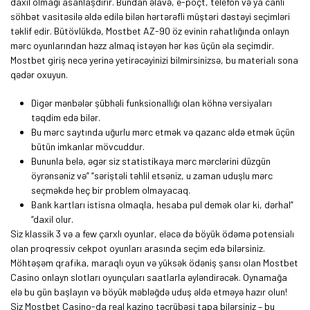
daxil olmağı asanlaşdırır. Bundan əlavə, e-poçt, telefon və ya canlı
söhbət vasitəsilə əldə edilə bilən hərtərəfli müştəri dəstəyi seçimləri
təklif edir. Bütövlükdə, Mostbet AZ-90 öz evinin rahatlığında onlayn
mərc oyunlarından həzz almaq istəyən hər kəs üçün əla seçimdir.
Mostbet giriş necə yerinə yetirəcəyinizi bilmirsinizsə, bu materialı sona
qədər oxuyun.
Digər mənbələr şübhəli funksionallığı olan köhnə versiyaları
təqdim edə bilər.
Bu mərc saytında uğurlu mərc etmək və qazanc əldə etmək üçün
bütün imkanlar mövcuddur.
Bununla belə, əgər siz statistikaya mərc mərclərini düzgün
öyrənsəniz və” “səriştəli təhlil etsəniz, u zaman uduşlu mərc
seçməkdə heç bir problem olmayacaq.
Bank kartları istisna olmaqla, hesaba pul demək olar ki, dərhal”
“daxil olur.
Siz klassik 3 və a few çarxlı oyunlar, eləcə də böyük ödəmə potensialı
olan proqressiv cekpot oyunları arasında seçim edə bilərsiniz.
Möhtəşəm qrafika, maraqlı oyun və yüksək ödəniş şansı olan Mostbet
Casino onlayn slotları oyunçuları saatlarla əyləndirəcək. Oynamağa
elə bu gün başlayın və böyük məbləğdə uduş əldə etməyə hazır olun!
Siz Mostbet Casino-da real kazino təcrübəsi tapa bilərsiniz – bu