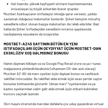
Hal-hazırda, yüksək keyfiyyətli slotların hazırlanmasında
ixtisaslaşan üç böyük şirkətdən ibarət qrupdur.
Mostbet Azərbaycanın istifadəçisi olmağa qərar versəniz, yadda
saxlamalı olduğunuz məlumatlar bunlardır. Şirkət həmçinin müvafiq
sənədlərlə sübut olunan başqa məlumatları da tələb edə bilər. Bəzi
hallarda Şirkət İstifadəçidən sənədlərin notarius qaydasında
təsdiqlənmiş nüsxələrini də istəyə bilər.
MOSTBET-AZ45 SAYTININ BÜTÜN EN YENI
ISTIFADƏÇILƏRI ÜÇÜN QEYDIYYAT ÜÇÜN MOSTBET-DƏN
EKSKLÜZIV XOŞ GƏLMISINIZ BONUSU
Həmin düyməni klikləyin və siz Google Play Retail store və ya i-tunes
mağazasına yönləndiriləcəksiniz (cihazınızın OS-dən asılı olaraq).
Mostbet AZ-90-də mərc oyunları üçün dəyişən bonus və cashback
təklifləri mövcuddur. Bu təklifləri əldə etmək üçün əsas şərtlər saytın
bonuslar bölməsində göstərilir. İdman mərc” “oyunlarından və ya
kazino oyunlarından sabit gəlir əldə etmək üçün etibarlı bukmeker
kontoru seçmək lazımdır.
Slot maşını internetdə mərcdən dəfələrlə çox uduş qazandıran virtual