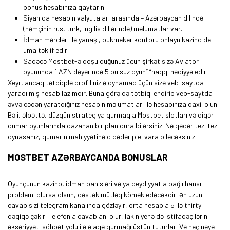
bonus hesabınıza qaytarın!
Siyahıda hesabın valyutaları arasında – Azərbaycan dilində
(həmçinin rus, türk, ingilis dillərində) məlumatlar var.
İdman mərcləri ilə yanaşı, bukmeker kontoru onlayn kazino de
uma təklif edir.
Sadəcə Mostbet-ə qoşulduğunuz üçün şirkət sizə Aviator
oyununda 1 AZN dəyərində 5 pulsuz oyun” “haqqı hədiyyə edir.
Xeyr, ancaq tətbiqdə profilinizlə oynamaq üçün sizə veb-saytda
yaradılmış hesab lazımdır. Buna görə də tətbiqi endirib veb-saytda
əvvəlcədən yaratdığınız hesabın məlumatları ilə hesabınıza daxil olun.
Bəli, əlbəttə, düzgün strategiya qurmaqla Mostbet slotları və digər
qumar oyunlarında qazanan bir plan qura bilərsiniz. Nə qədər tez-tez
oynasanız, qumarın mahiyyətinə o qədər piel vara biləcəksiniz.
MOSTBET AZƏRBAYCANDA BONUSLAR
Oyunçunun kazino, idman bahisləri və ya qeydiyyatla bağlı hansı
problemi olursa olsun, dəstək mütləq kömək edəcəkdir. Ən uzun
cavab sizi telegram kanalında gözləyir, orta hesabla 5 ilə thirty
dəqiqə çəkir. Telefonla cavab ani olur, lakin yenə də istifadəçilərin
əksəriyyəti söhbət yolu ilə əlaqə qurmağı üstün tuturlar. Və heç nəyə