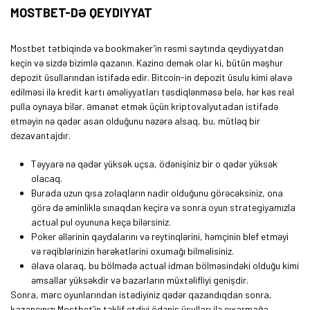
MOSTBET-DƏ QEYDIYYAT
Mostbet tətbiqində və bookmaker’in rəsmi saytında qeydiyyatdan
keçin və sizdə bizimlə qazanın. Kazino demək olar ki, bütün məşhur
depozit üsullarından istifadə edir. Bitcoin-in depozit üsulu kimi əlavə
edilməsi ilə kredit kartı əməliyyatları təsdiqlənməsə belə, hər kəs real
pulla oynaya bilər. Əmanət etmək üçün kriptovalyutadan istifadə
etməyin nə qədər asan olduğunu nəzərə alsaq, bu, mütləq bir
dezavantajdır.
Təyyarə nə qədər yüksək uçsa, ödənişiniz bir o qədər yüksək
olacaq.
Burada uzun qısa zolaqların nadir olduğunu görəcəksiniz, ona
görə də əminliklə sınaqdan keçirə və sonra oyun strategiyamızla
actual pul oyununa keçə bilərsiniz.
Poker əllərinin qaydalarını və reytinqlərini, həmçinin blef etməyi
və rəqiblərinizin hərəkətlərini oxumağı bilməlisiniz.
Əlavə olaraq, bu bölmədə actual idman bölməsindəki olduğu kimi
əmsallar yüksəkdir və bazarların müxtəlifliyi genişdir.
Sonra, mərc oyunlarından istədiyiniz qədər qazandıqdan sonra,
kazancınızı Mostbet’in təklif etdiyi ödəniş üsulları ilə çıxarmağa