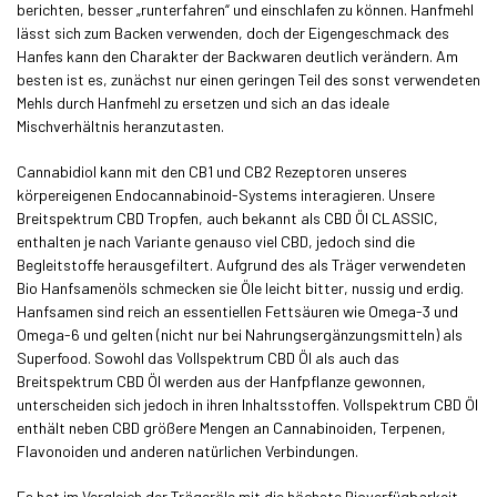
berichten, besser „runterfahren“ und einschlafen zu können. Hanfmehl
lässt sich zum Backen verwenden, doch der Eigengeschmack des
Hanfes kann den Charakter der Backwaren deutlich verändern. Am
besten ist es, zunächst nur einen geringen Teil des sonst verwendeten
Mehls durch Hanfmehl zu ersetzen und sich an das ideale
Mischverhältnis heranzutasten.
Cannabidiol kann mit den CB1 und CB2 Rezeptoren unseres
körpereigenen Endocannabinoid-Systems interagieren. Unsere
Breitspektrum CBD Tropfen, auch bekannt als CBD Öl CLASSIC,
enthalten je nach Variante genauso viel CBD, jedoch sind die
Begleitstoffe herausgefiltert. Aufgrund des als Träger verwendeten
Bio Hanfsamenöls schmecken sie Öle leicht bitter, nussig und erdig.
Hanfsamen sind reich an essentiellen Fettsäuren wie Omega-3 und
Omega-6 und gelten (nicht nur bei Nahrungsergänzungsmitteln) als
Superfood. Sowohl das Vollspektrum CBD Öl als auch das
Breitspektrum CBD Öl werden aus der Hanfpflanze gewonnen,
unterscheiden sich jedoch in ihren Inhaltsstoffen. Vollspektrum CBD Öl
enthält neben CBD größere Mengen an Cannabinoiden, Terpenen,
Flavonoiden und anderen natürlichen Verbindungen.
Es hat im Vergleich der Trägeröle mit die höchste Bioverfügbarkeit