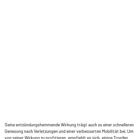
Seine entzündungshemmende Wirkung trägt auch zu einer schnelleren
Genesung nach Verletzungen und einer verbesserten Mobilität bei. Um
von seiner Wirkung zu profitieren, empfiehlt es sich, einige Tropfen