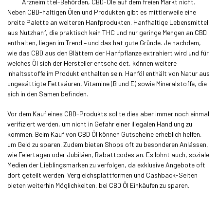
Arzneimittel-Behörden, CBD-Öle auf dem freien Markt nicht.
Neben CBD-haltigen Ölen und Produkten gibt es mittlerweile eine
breite Palette an weiteren Hanfprodukten. Hanfhaltige Lebensmittel
aus Nutzhanf, die praktisch kein THC und nur geringe Mengen an CBD
enthalten, liegen im Trend – und das hat gute Gründe. Je nachdem,
wie das CBD aus den Blättern der Hanfpflanze extrahiert wird und für
welches Öl sich der Hersteller entscheidet, können weitere
Inhaltsstoffe im Produkt enthalten sein. Hanföl enthält von Natur aus
ungesättigte Fettsäuren, Vitamine (B und E) sowie Mineralstoffe, die
sich in den Samen befinden.
Vor dem Kauf eines CBD-Produkts sollte dies aber immer noch einmal
verifiziert werden, um nicht in Gefahr einer illegalen Handlung zu
kommen. Beim Kauf von CBD Öl können Gutscheine erheblich helfen,
um Geld zu sparen. Zudem bieten Shops oft zu besonderen Anlässen,
wie Feiertagen oder Jubiläen, Rabattcodes an. Es lohnt auch, soziale
Medien der Lieblingsmarken zu verfolgen, da exklusive Angebote oft
dort geteilt werden. Vergleichsplattformen und Cashback-Seiten
bieten weiterhin Möglichkeiten, bei CBD Öl Einkäufen zu sparen.