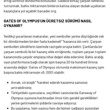
ettiği ücretsiz döndürme bonusudur. Sadece birkaç çarpan sembolü
tutturmak, bahis miktarınızın binlerce katına ulaşan dudak uçuklatan
kazançlara yol açabilir
bacader.org
.
GATES OF OLYMPUS’UN ÜCRETSIZ SÜRÜMÜ NASIL
OYNANIR?
Yenilikçi yuvarlanan makaralar, yeni semboller yerine düştüğünde tek
bir döndürmeden birden fazla kademeli” “kazanca izin verir. Çarpan
sembolleri silindirlerin üzerinde rastgele sırayla belirir. Çarklarda bir
çarpan sembolü ile bir kazanç elde ettiğinizde, toplam çarpan toplam
kazancınızla çarpılır empieza nihai değeri elde edersiniz. Bahis aralığı,
oyun platformuna bağlı olarak spin başına 20 ila hundred Grivna
arasında değişir. Gates of Olympus slotunda maksimum kazanç spin
başına bahis miktarınızın x5. 000’i olabilir.
Ancak, stratejik” “hareket ederek kazanma şansınızı
artırabilirsiniz.
Türkiye’deki oyunculara, seçtikleri casinolarda Gateway of
Olympus oyununa katılmadan önce tüm gerekli gereklilikleri
yerine getirmelerini şiddetle tavsiye ediyoruz.
Bu uygulama, hem oyuncu hem de hizmet sağlayıcı açısından