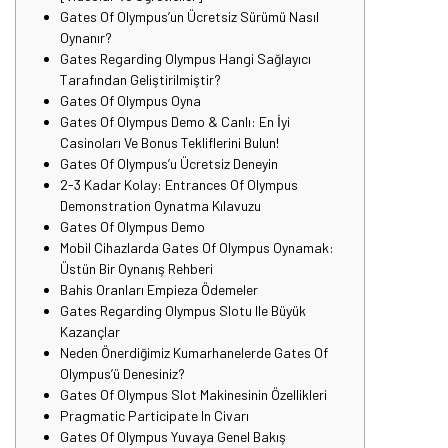
Gates Of Olympus’un Ücretsiz Sürümü Nasıl
Oynanır?
Gates Regarding Olympus Hangi Sağlayıcı
Tarafından Geliştirilmiştir?
Gates Of Olympus Oyna
Gates Of Olympus Demo & Canlı: En İyi
Casinoları Ve Bonus Tekliflerini Bulun!
Gates Of Olympus’u Ücretsiz Deneyin
2-3 Kadar Kolay: Entrances Of Olympus
Demonstration Oynatma Kılavuzu
Gates Of Olympus Demo
Mobil Cihazlarda Gates Of Olympus Oynamak:
Üstün Bir Oynanış Rehberi
Bahis Oranları Empieza Ödemeler
Gates Regarding Olympus Slotu Ile Büyük
Kazançlar
Neden Önerdiğimiz Kumarhanelerde Gates Of
Olympus’ü Denesiniz?
Gates Of Olympus Slot Makinesinin Özellikleri
Pragmatic Participate In Civarı
Gates Of Olympus Yuvaya Genel Bakış