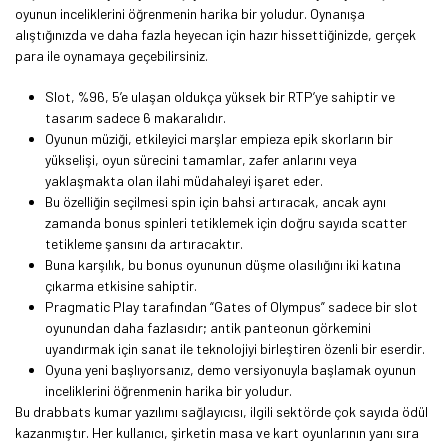
oyunun inceliklerini öğrenmenin harika bir yoludur. Oynanışa
alıştığınızda ve daha fazla heyecan için hazır hissettiğinizde, gerçek
para ile oynamaya geçebilirsiniz.
Slot, %96, 5’e ulaşan oldukça yüksek bir RTP’ye sahiptir ve
tasarım sadece 6 makaralıdır.
Oyunun müziği, etkileyici marşlar empieza epik skorların bir
yükselişi, oyun sürecini tamamlar, zafer anlarını veya
yaklaşmakta olan ilahi müdahaleyi işaret eder.
Bu özelliğin seçilmesi spin için bahsi artıracak, ancak aynı
zamanda bonus spinleri tetiklemek için doğru sayıda scatter
tetikleme şansını da artıracaktır.
Buna karşılık, bu bonus oyununun düşme olasılığını iki katına
çıkarma etkisine sahiptir.
Pragmatic Play tarafından “Gates of Olympus” sadece bir slot
oyunundan daha fazlasıdır; antik panteonun görkemini
uyandırmak için sanat ile teknolojiyi birleştiren özenli bir eserdir.
Oyuna yeni başlıyorsanız, demo versiyonuyla başlamak oyunun
inceliklerini öğrenmenin harika bir yoludur.
Bu drabbats kumar yazılımı sağlayıcısı, ilgili sektörde çok sayıda ödül
kazanmıştır. Her kullanıcı, şirketin masa ve kart oyunlarının yanı sıra