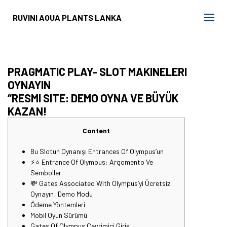
RUVINI AQUA PLANTS LANKA
PRAGMATIC PLAY- SLOT MAKINELERI
OYNAYIN
“RESMI SITE: DEMO OYNA VE BÜYÜK
KAZAN!
Content
Bu Slotun Oynanışı Entrances Of Olympus’un
⚡️⭐️ Entrance Of Olympus: Argomento Ve
Semboller
💸 Gates Associated With Olympus’yi Ücretsiz
Oynayın: Demo Modu
Ödeme Yöntemleri
Mobil Oyun Sürümü
Gates Of Olympus Çevrimiçi Giriş