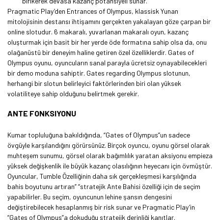
birikerek devasa kazanç potansiyeli sunar.
Pragmatic Play’den Entrances of Olympus, klassisk Yunan
mitolojisinin destansı ihtişamını gerçekten yakalayan göze çarpan bir
online slotudur. 6 makaralı, yuvarlanan makaralı oyun, kazanç
oluşturmak için basit bir her yerde öde formatına sahip olsa da, onu
olağanüstü bir deneyim haline getiren özel özelliklerdir. Gates of
Olympus oyunu, oyuncuların sanal parayla ücretsiz oynayabilecekleri
bir demo moduna sahiptir. Gates regarding Olympus slotunun,
herhangi bir slotun belirleyici faktörlerinden biri olan yüksek
volatiliteye sahip olduğunu belirtmek gerekir.
ANTE FONKSIYONU
Kumar topluluğuna bakıldığında, “Gates of Olympus”un sadece
övgüyle karşılandığını görürsünüz. Birçok oyuncu, oyunu görsel olarak
muhteşem sunumu, görsel olarak bağımlılık yaratan aksiyonu empieza
yüksek değişkenlik ile büyük kazanç olasılığının heyecanı için övmüştür.
Oyuncular, Tumble Özelliğinin daha sık gerçekleşmesi karşılığında
bahis boyutunu artıran” “stratejik Ante Bahisi özelliği için de seçim
yapabilirler. Bu seçim, oyuncunun lehine şansın dengesini
değiştirebilecek hesaplanmış bir risk sunar ve Pragmatic Play’in
“Gates of Olympus”a dokuduğu stratejik derinliği kanıtlar.