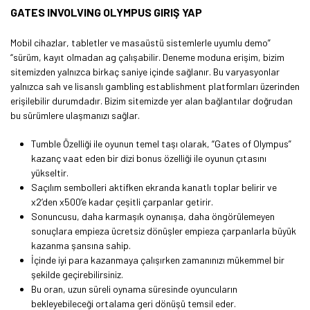
GATES INVOLVING OLYMPUS GIRIŞ YAP
Mobil cihazlar, tabletler ve masaüstü sistemlerle uyumlu demo”
“sürüm, kayıt olmadan ag çalışabilir. Deneme moduna erişim, bizim
sitemizden yalnızca birkaç saniye içinde sağlanır. Bu varyasyonlar
yalnızca sah ve lisanslı gambling establishment platformları üzerinden
erişilebilir durumdadır. Bizim sitemizde yer alan bağlantılar doğrudan
bu sürümlere ulaşmanızı sağlar.
Tumble Özelliği ile oyunun temel taşı olarak, “Gates of Olympus”
kazanç vaat eden bir dizi bonus özelliği ile oyunun çıtasını
yükseltir.
Saçılım sembolleri aktifken ekranda kanatlı toplar belirir ve
x2’den x500’e kadar çeşitli çarpanlar getirir.
Sonuncusu, daha karmaşık oynanışa, daha öngörülemeyen
sonuçlara empieza ücretsiz dönüşler empieza çarpanlarla büyük
kazanma şansına sahip.
İçinde iyi para kazanmaya çalışırken zamanınızı mükemmel bir
şekilde geçirebilirsiniz.
Bu oran, uzun süreli oynama süresinde oyuncuların
bekleyebileceği ortalama geri dönüşü temsil eder.