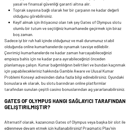
yasal ve finansal güvenliği garanti altına alır.
Toprak sayısına bağlı olarak her bir çarpanın ne kadar değerli
olduğunu görebilirsiniz.
Keyif almak için ihtiyacınız olan tek şey Gates of Olympus slotu
olumlu bir tutum ve seçtiğiniz kumarhanede geçirmek için biraz
boş zaman.
Sadece iyi bir ruh hali içinde olduğunuz ve mali durumunuz stabil
olduğunda online kumarhanelerde oynamak tavsiye edilebilir.
Çevrimiçi kumarhanelerde ne kadar zaman harcayabileceğinizi
empieza bahis için ne kadar para ayırabileceğinizi önceden
planlamaya çalışın. Kumar bağımlılığının belirtileri ve bundan kaçınmak
için yapabilecekleriniz hakkında Gamble Aware ve Ulusal Kumar
Problemi Konseyi adresinden daha fazla bilgi edinebilirsiniz. Oyundaki
bonuslara ek olarak, bu slotu barındıran online platformlar
tarafından sunulan çeşitli casino bonuslarından ag yararlanabilirsiniz.
GATES OF OLYMPUS HANGI SAĞLAYICI TARAFINDAN
GELIŞTIRILMIŞTIR?
Alternatif olarak, kazancınızı Gates of Olympus veya başka bir slot ile
eğlenmeye devam etmek için kullanabilirsiniz! Pragmatic Play’nin