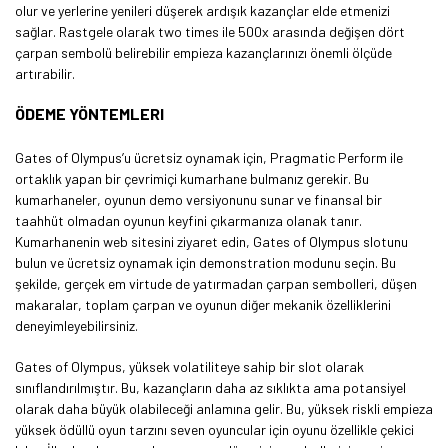
olur ve yerlerine yenileri düşerek ardışık kazançlar elde etmenizi
sağlar. Rastgele olarak two times ile 500x arasında değişen dört
çarpan sembolü belirebilir empieza kazançlarınızı önemli ölçüde
artırabilir.
ÖDEME YÖNTEMLERI
Gates of Olympus’u ücretsiz oynamak için, Pragmatic Perform ile
ortaklık yapan bir çevrimiçi kumarhane bulmanız gerekir. Bu
kumarhaneler, oyunun demo versiyonunu sunar ve finansal bir
taahhüt olmadan oyunun keyfini çıkarmanıza olanak tanır.
Kumarhanenin web sitesini ziyaret edin, Gates of Olympus slotunu
bulun ve ücretsiz oynamak için demonstration modunu seçin. Bu
şekilde, gerçek em virtude de yatırmadan çarpan sembolleri, düşen
makaralar, toplam çarpan ve oyunun diğer mekanik özelliklerini
deneyimleyebilirsiniz.
Gates of Olympus, yüksek volatiliteye sahip bir slot olarak
sınıflandırılmıştır. Bu, kazançların daha az sıklıkta ama potansiyel
olarak daha büyük olabileceği anlamına gelir. Bu, yüksek riskli empieza
yüksek ödüllü oyun tarzını seven oyuncular için oyunu özellikle çekici