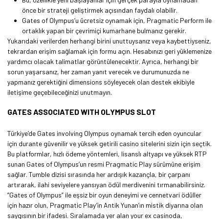
önce bir strateji geliştirmek açısından faydalı olabilir.
Gates of Olympus’u ücretsiz oynamak için, Pragmatic Perform ile
ortaklık yapan bir çevrimiçi kumarhane bulmanız gerekir.
Yukarıdaki verilerden herhangi birini unuttuysanız veya kaybettiyseniz,
tekrardan erişim sağlamak için formu açın. Hesabınızı geri yüklemenize
yardımcı olacak talimatlar görüntülenecektir. Ayrıca, herhangi bir
sorun yaşarsanız, her zaman yanıt verecek ve durumunuzda ne
yapmanız gerektiğini dimensions söyleyecek olan destek ekibiyle
iletişime geçebileceğinizi unutmayın.
GATES ASSOCIATED WITH OLYMPUS SLOT
Türkiye’de Gates involving Olympus oynamak tercih eden oyuncular
için durante güvenilir ve yüksek getirili casino sitelerini sizin için seçtik.
Bu platformlar, hızlı ödeme yöntemleri, lisanslı altyapı ve yüksek RTP
sunan Gates of Olympus’un resmi Pragmatic Play sürümüne erişim
sağlar. Tumble dizisi sırasında her ardışık kazançla, bir çarpanı
artırarak, ilahi seviyelere yansıyan ödül merdivenini tırmanabilirsiniz.
“Gates of Olympus” ile eşsiz bir oyun deneyimi ve cennetvari ödüller
için hazır olun, Pragmatic Play’in Antik Yunan’ın mistik diyarına olan
saygısının bir ifadesi. Sıralamada yer alan your ex casinoda,