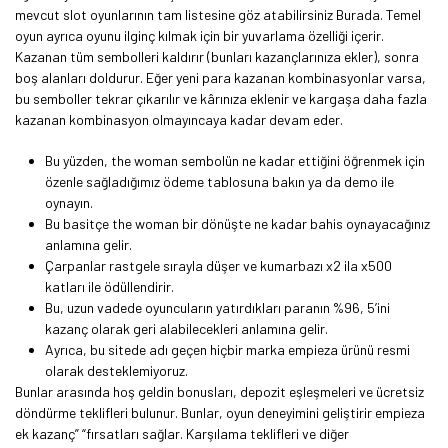
mevcut slot oyunlarının tam listesine göz atabilirsiniz Burada. Temel
oyun ayrıca oyunu ilginç kılmak için bir yuvarlama özelliği içerir.
Kazanan tüm sembolleri kaldırır (bunları kazançlarınıza ekler), sonra
boş alanları doldurur. Eğer yeni para kazanan kombinasyonlar varsa,
bu semboller tekrar çıkarılır ve kârınıza eklenir ve kargaşa daha fazla
kazanan kombinasyon olmayıncaya kadar devam eder.
Bu yüzden, the woman sembolün ne kadar ettiğini öğrenmek için
özenle sağladığımız ödeme tablosuna bakın ya da demo ile
oynayın.
Bu basitçe the woman bir dönüşte ne kadar bahis oynayacağınız
anlamına gelir.
Çarpanlar rastgele sırayla düşer ve kumarbazı x2 ila x500
katları ile ödüllendirir.
Bu, uzun vadede oyuncuların yatırdıkları paranın %96, 5’ini
kazanç olarak geri alabilecekleri anlamına gelir.
Ayrıca, bu sitede adı geçen hiçbir marka empieza ürünü resmi
olarak desteklemiyoruz.
Bunlar arasında hoş geldin bonusları, depozit eşleşmeleri ve ücretsiz
döndürme teklifleri bulunur. Bunlar, oyun deneyimini geliştirir empieza
ek kazanç” “fırsatları sağlar. Karşılama teklifleri ve diğer