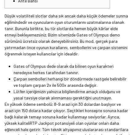
Ante Bahsi
Düşük volatiliteli slotlar daha sık ancak daha küçük ödemeler sunma
eğilimindedir ve oyuncuların oyun oturumlarını uzatmalarına olanak
tanır. Bununla birlikte, bu tür slotlarda hemen büyük kârlar elde
etmeyi bekleyemezsiniz. Bizim sitemizde Gates of Olympus demo
sürümünü ücretsiz olarak deneyebilirsiniz. Bu mod, gerçek para
yatırmadan önce oyunun kurallarını, sembollerini ve çarpan sistemini
öğrenmek isteyen kullanıcılar için idealdir.
Gates of Olympus dede olarak da bilinen oyun karakteri
neredeyse herkes tarafından tanınır.
Çarpan sembolleri herhangi bir döndürmede rastgele belirebilir
ve toplam çarpan 2x ile 500x arasında değişir.
Lütfen içeriğimizin yalnızca bilgilendirme amaçlı olduğunu ve
yasal tavsiye olarak alınmaması gerektiğini unutmayın.
En yüksek ödeme sembolü; 8-9 arazi için 30 dolardan başlıyor ve
arazi için 150 dolara kadar çıkıyor. Seçtikleri konsepte sonuna kadar
bağlı kalarak temayı sonuna kadar kullanmayı seviyorlar. Ayrıca,
yüksek kaliteliRTP Jackpot potansiyeli olan oyunlar onları daha
eğlenceli hale getirir. Tüm teknik altyapımız uluslararası standartlara