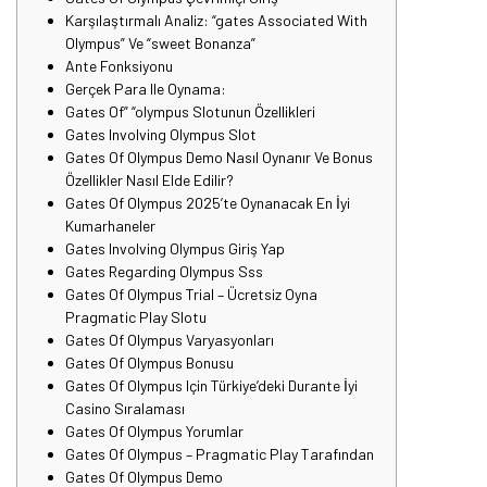
Karşılaştırmalı Analiz: “gates Associated With
Olympus” Ve “sweet Bonanza”
Ante Fonksiyonu
Gerçek Para Ile Oynama:
Gates Of” “olympus Slotunun Özellikleri
Gates Involving Olympus Slot
Gates Of Olympus Demo Nasıl Oynanır Ve Bonus
Özellikler Nasıl Elde Edilir?
Gates Of Olympus 2025’te Oynanacak En İyi
Kumarhaneler
Gates Involving Olympus Giriş Yap
Gates Regarding Olympus Sss
Gates Of Olympus Trial – Ücretsiz Oyna
Pragmatic Play Slotu
Gates Of Olympus Varyasyonları
Gates Of Olympus Bonusu
Gates Of Olympus Için Türkiye’deki Durante İyi
Casino Sıralaması
Gates Of Olympus Yorumlar
Gates Of Olympus – Pragmatic Play Tarafından
Gates Of Olympus Demo