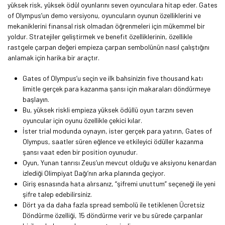
yüksek risk, yüksek ödül oyunlarını seven oyunculara hitap eder. Gates
of Olympus’un demo versiyonu, oyuncuların oyunun özelliklerini ve
mekaniklerini finansal risk olmadan öğrenmeleri için mükemmel bir
yoldur. Stratejiler geliştirmek ve benefit özelliklerinin, özellikle
rastgele çarpan değeri empieza çarpan sembolünün nasıl çalıştığını
anlamak için harika bir araçtır.
Gates of Olympus’u seçin ve ilk bahsinizin five thousand katı
limitle gerçek para kazanma şansı için makaraları döndürmeye
başlayın.
Bu, yüksek riskli empieza yüksek ödüllü oyun tarzını seven
oyuncular için oyunu özellikle çekici kılar.
İster trial modunda oynayın, ister gerçek para yatırın, Gates of
Olympus, saatler süren eğlence ve etkileyici ödüller kazanma
şansı vaat eden bir position oyunudur.
Oyun, Yunan tanrısı Zeus’un mevcut olduğu ve aksiyonu kenardan
izlediği Olimpiyat Dağı’nın arka planında geçiyor.
Giriş esnasında hata alırsanız, “şifremi unuttum” seçeneği ile yeni
şifre talep edebilirsiniz.
Dört ya da daha fazla spread sembolü ile tetiklenen Ücretsiz
Döndürme özelliği, 15 döndürme verir ve bu sürede çarpanlar