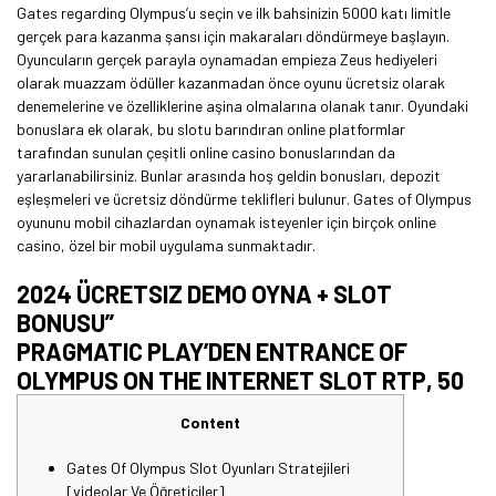
Gates regarding Olympus’u seçin ve ilk bahsinizin 5000 katı limitle
gerçek para kazanma şansı için makaraları döndürmeye başlayın.
Oyuncuların gerçek parayla oynamadan empieza Zeus hediyeleri
olarak muazzam ödüller kazanmadan önce oyunu ücretsiz olarak
denemelerine ve özelliklerine aşina olmalarına olanak tanır. Oyundaki
bonuslara ek olarak, bu slotu barındıran online platformlar
tarafından sunulan çeşitli online casino bonuslarından da
yararlanabilirsiniz. Bunlar arasında hoş geldin bonusları, depozit
eşleşmeleri ve ücretsiz döndürme teklifleri bulunur. Gates of Olympus
oyununu mobil cihazlardan oynamak isteyenler için birçok online
casino, özel bir mobil uygulama sunmaktadır.
2024 ÜCRETSIZ DEMO OYNA + SLOT
BONUSU”
PRAGMATIC PLAY’DEN ENTRANCE OF
OLYMPUS ON THE INTERNET SLOT RTP, 50
Content
Gates Of Olympus Slot Oyunları Stratejileri
[videolar Ve Öğreticiler]