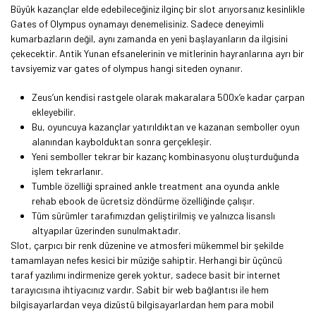
Büyük kazançlar elde edebileceğiniz ilginç bir slot arıyorsanız kesinlikle
Gates of Olympus oynamayı denemelisiniz. Sadece deneyimli
kumarbazların değil, aynı zamanda en yeni başlayanların da ilgisini
çekecektir. Antik Yunan efsanelerinin ve mitlerinin hayranlarına ayrı bir
tavsiyemiz var
gates of olympus hangi siteden oynanır
.
Zeus’un kendisi rastgele olarak makaralara 500x’e kadar çarpan
ekleyebilir.
Bu, oyuncuya kazançlar yatırıldıktan ve kazanan semboller oyun
alanından kaybolduktan sonra gerçekleşir.
Yeni semboller tekrar bir kazanç kombinasyonu oluşturduğunda
işlem tekrarlanır.
Tumble özelliği sprained ankle treatment ana oyunda ankle
rehab ebook de ücretsiz döndürme özelliğinde çalışır.
Tüm sürümler tarafımızdan geliştirilmiş ve yalnızca lisanslı
altyapılar üzerinden sunulmaktadır.
Slot, çarpıcı bir renk düzenine ve atmosferi mükemmel bir şekilde
tamamlayan nefes kesici bir müziğe sahiptir. Herhangi bir üçüncü
taraf yazılımı indirmenize gerek yoktur, sadece basit bir internet
tarayıcısına ihtiyacınız vardır. Sabit bir web bağlantısı ile hem
bilgisayarlardan veya dizüstü bilgisayarlardan hem para mobil