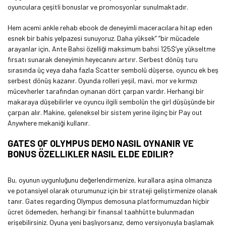
oyunculara çeşitli bonuslar ve promosyonlar sunulmaktadır.
Hem acemi ankle rehab ebook de deneyimli maceracılara hitap eden
esnek bir bahis yelpazesi sunuyoruz. Daha yüksek” “bir mücadele
arayanlar için, Ante Bahsi özelliği maksimum bahsi 125$’ye yükseltme
fırsatı sunarak deneyimin heyecanını artırır. Serbest dönüş turu
sırasında üç veya daha fazla Scatter sembolü düşerse, oyuncu ek beş
serbest dönüş kazanır. Oyunda rolleri yeşil, mavi, mor ve kırmızı
mücevherler tarafından oynanan dört çarpan vardır. Herhangi bir
makaraya düşebilirler ve oyuncu ilgili sembolün the girl düşüşünde bir
çarpan alır. Makine, geleneksel bir sistem yerine ilginç bir Pay out
Anywhere mekaniği kullanır.
GATES OF OLYMPUS DEMO NASIL OYNANIR VE
BONUS ÖZELLIKLER NASIL ELDE EDILIR?
Bu, oyunun uygunluğunu değerlendirmenize, kurallara aşina olmanıza
ve potansiyel olarak oturumunuz için bir strateji geliştirmenize olanak
tanır. Gates regarding Olympus demosuna platformumuzdan hiçbir
ücret ödemeden, herhangi bir finansal taahhütte bulunmadan
erişebilirsiniz. Oyuna yeni başlıyorsanız, demo versiyonuyla başlamak