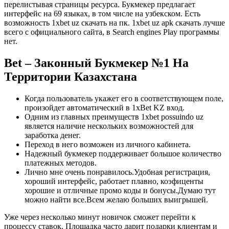
перелистывая страницы ресурса. Букмекер предлагает
интерфейс на 69 языках, в том числе на узбекском. Есть
возможность 1xbet uz скачать на пк. 1xbet uz apk скачать лучше
всего с официального сайта, в Search engines Play программы
нет.
Bet – Законный Букмекер №1 На
Территории Казахстана
Когда пользователь укажет его в соответствующем поле,
произойдет автоматический в 1xBet KZ вход.
Одним из главных преимуществ 1xbet possuindo uz
является наличие нескольких возможностей для
заработка денег.
Переход в него возможен из личного кабинета.
Надежный букмекер поддерживает большое количество
платежных методов.
Лично мне очень понравилось.Удобная регистрация,
хороший интерфейс, работает плавно, коэфиценты
хорошие и отличные промо коды и бонусы.Думаю тут
можно найти все.Всем желаю больших выигрышей.
Уже через несколько минут новичок сможет перейти к
процессу ставок. Площадка часто дарит подарки клиентам и