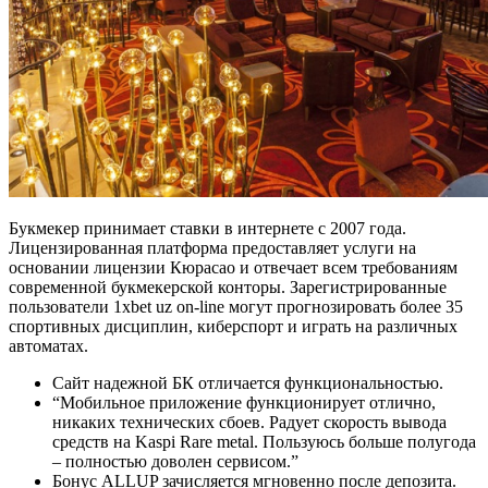
Букмекер принимает ставки в интернете с 2007 года.
Лицензированная платформа предоставляет услуги на
основании лицензии Кюрасао и отвечает всем требованиям
современной букмекерской конторы. Зарегистрированные
пользователи 1xbet uz on-line могут прогнозировать более 35
спортивных дисциплин, киберспорт и играть на различных
автоматах.
Сайт надежной БК отличается функциональностью.
“Мобильное приложение функционирует отлично,
никаких технических сбоев. Радует скорость вывода
средств на Kaspi Rare metal. Пользуюсь больше полугода
– полностью доволен сервисом.”
Бонус ALLUP зачисляется мгновенно после депозита.