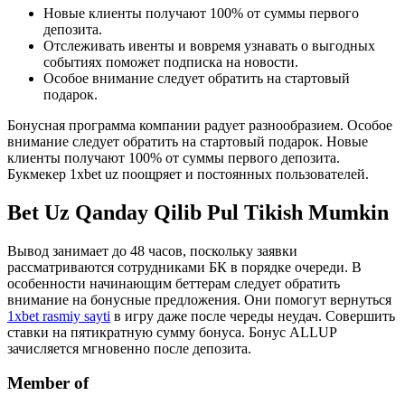
Новые клиенты получают 100% от суммы первого
депозита.
Отслеживать ивенты и вовремя узнавать о выгодных
событиях поможет подписка на новости.
Особое внимание следует обратить на стартовый
подарок.
Бонусная программа компании радует разнообразием. Особое
внимание следует обратить на стартовый подарок. Новые
клиенты получают 100% от суммы первого депозита.
Букмекер 1xbet uz поощряет и постоянных пользователей.
Bet Uz Qanday Qilib Pul Tikish Mumkin
Вывод занимает до 48 часов, поскольку заявки
рассматриваются сотрудниками БК в порядке очереди. В
особенности начинающим беттерам следует обратить
внимание на бонусные предложения. Они помогут вернуться
1xbet rasmiy sayti
в игру даже после череды неудач. Совершить
ставки на пятикратную сумму бонуса. Бонус ALLUP
зачисляется мгновенно после депозита.
Member of