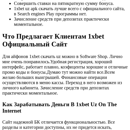
Совершить ставки на пятикратную сумму бонуса.
1xbet uz apk скачать лучше всего с официального сайта,
в Search engines Play программы нет.
Зачисление средств при депозитах практически
моментальное.
Что Предлагает Клиентам 1xbet
Официальный Сайт
Для айфонов 1xbet скачать uz можно в Software Shop. Лично
мне очень понравилось.Удобная регистрация, хороший
интерфейс, работает плавно, коэфиценты хорошие и отличные
промо коды и бонусы.Думаю тут можно найти все.Всем
желаю больших выигрышей. Финансовые операции
осуществляются в меню кассы. Переход в него возможен из
личного кабинета. Зачисление средств при депозитах
практически моментальное.
Как Зарабатывать Деньги В 1xbet Uz On The
Internet
Сайт надежной БК отличается функциональностью. Все
разделы и категории доступны, их не придется искать,