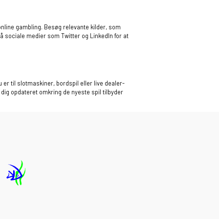
 online gambling. Besøg relevante kilder, som
r på sociale medier som
Twitter
og
LinkedIn
for at
er til slotmaskiner, bordspil eller live dealer-
 dig opdateret omkring de nyeste spil tilbyder