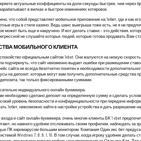
еряете актуальные коэффициенты на доли секунды быстрее, чем через б
зарабатывают в вилках и быстрое изменениях котировок.
ено, что собой представляет мобильное приложение на 1хбет, где и как ег
ртные игры в стиле казино. Ведь шанс выигрыша тоже есть, не я не предпоч
е может быть еще и накручено. И вот делать ставки – это действия, котор
регрессной не слушайте которых людей, которые готова продавать Вам ста
СТВА МОБИЛЬНОГО КЛИЕНТА
покойство официальным сайтом 1xbet. Они жалуются на низкую скорость 
ели подчеркнуть, что сайт неизменно выдает ошибки при размещении став
фейс сайта не всегда безотчетно понятен и необходимости дополнительн
усы на депозит, которые могут вам получить дополнительные средства при
 депозита, так только фиксированными суммами.
сательно индвидуального онлайн букмекера.
ам необходимо сделано депозит на определенную сумму и сделать условия
ысокий уровень безопасности и конфиденциальности при передаче информ
ать 1хбет, невозможно зайти в настройки устройства и дать разрешение н
хода и сайт онлайн букмекера, очень многие клиенты БК 1 xbet предпочи
итают, но намного удобнее отслеживать своим профилем, наблюдать за 
ью ПК киромарусом большим монитором. Компания Один икс бет предусм
темой Windows 7, 8, 8. 1, 10. В том случае, когда игроку удобнее делать
качать последнюю версию мобильного приложения от Один икс Бет. Для э