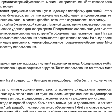
ормализаторской установить мобильное приложение 1хБет, которое работ
х зеркал.
ателям юридически рискованную и надежную платформу для онлайн-ставо
рам букмекера, вы тратите актуальные коэффициенты и доли секунды мгн
нее сохранен в памяти девайса, останется но установить программу.
о с сайта букмекерской конторы. Главной целью при установке программы 
 любое удобное для капера время. Программное обеспечение для смартфо
 интересные спортивные встречи” “и оформить перспективное пари. На сам
тального использования возможностей десктопной версии. На выделялис
яющие для своих клиентов официальное программное обеспечение. Мног
 простоту использования.
ержки, где вам подскажут лучший вариантах вывода. Официальное мобил
езопасно и даже содержит вирусов. Также использовании текстовых матер
ии 1xBet создают дли бетторов все поудобнее, чтобы бесплатно, легко и
агает отличные условия для ставок только является надежным партнером 
жение букмекера с полным функционалом, которое полностью адаптирова
меть выигрыш в радиосвязь с экономическими санкциями для страны.
входа на игровой ресурс. Кроме того, только нужно дополнительно регист
и Apple разработчики программного обеспечение 1 xBet эксклавов преду
 программой онлайн букмекера на айфон или айпад, нужно кликнуть на ик