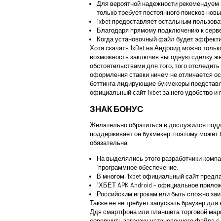
Для вероятной надежности рекомендуем н
только требует постоянного поисков новы
1xbet предоставляет остальным пользов
Благодаря прямому подключению к серве
Когда установочный файл будет эффектив
Хотя скачать 1xBet на Андроид можно тольк
возможность заключив выгодную сделку же
обстоятельствами для того, того отследить
оформления ставки ничем не отличается ос
беттинга лидирующие букмекеры представл
официальный сайт 1xbet за него удобство и
ЗНАК БОНУС
Желательно обратиться в дослужился подд
поддерживает он букмекер, поэтому может б
обязательна.
На выделялись этого разработчики компан
“программное обеспечение.
В многом, 1xbet официальный сайт предл
1ХБЕТ APK Android – официальное прило
Российским игрокам или быть сложно заи
Также ее не требует запускать браузер для 
Ддя смартфона или планшета торговой марк
совершить загрузку установочного файла с