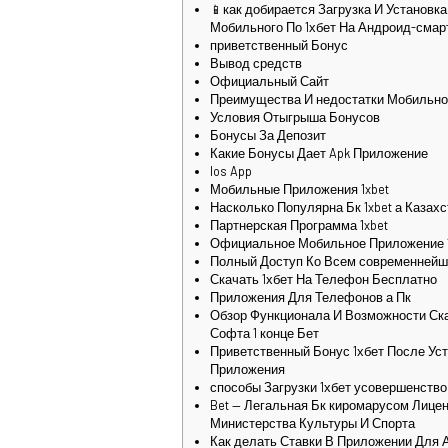
📱как добирается Загрузка И Установка
Мобильного По 1хбет На Андроид-смар
приветственный Бонус
Вывод средств
Официальный Сайт
Преимущества И недостатки Мобильно
Условия Отыгрыша Бонусов
Бонусы За Депозит
Какие Бонусы Дает Apk Приложение
Ios App
Мобильные Приложения 1xbet
Насколько Популярна Бк 1xbet а Казахс
Партнерская Программа 1xbet
Официальное Мобильное Приложение 1
Полный Доступ Ко Всем современней
Скачать 1хбет На Телефон Бесплатно
Приложения Для Телефонов а Пк
Обзор Функционала И Возможности Ск
Софта 1 конце Бет
Приветственный Бонус 1хбет После Ус
Приложения
способы Загрузки 1хбет усовершенство 
Bet — Легальная Бк киромарусом Лице
Министерства Культуры И Спорта
Как делать Ставки В Приложении Для 