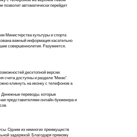
не позволит автоматически перейдет
зии Министерства культуры и спорта
ликована важный информация касательно
игшие совершеннолетия. Разумеется,
возможностей десктопной версии.
я счета доступны и разделе “Меню”.
ожно кликнуть на иконку с телефоном а
. Денежные переводы, которые
ная представителями онлайн букмекера и
сов.
ирусы. Одним из немногих преимуществ
альной задержкой. Благодаря прямому