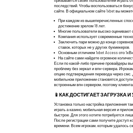
призывается своих пользователей играть от
последствий. Чтобы воспользоваться бонус
сайте. В официальном сайте 1xbet вы может
При каждом из вышеперечисленных способ
достижение зрелом 18 лет.
Многие пользователи высоко оценивают о
Компания использует современные техно
Заключить пари можно до конце соревнов
ставок, которых не у других букмекеров.
Основным отличием 1xbet Access ото 1хВ
На сайте сами найдете огромное количес
Если по какой-либо причине провайдеры выс
проблему без зеркал и впн-сервера. Игрока
опцию подтверждения перевода через смс. 
мобильном приложении становятся доступны
встроенным впн сервером, поэтому клиента
📱КАК ДОСТИГАЕТ ЗАГРУЗКА 
Установка только настройка приложения так
играть а казино, мобильная версия и прило
быстрое. Для этого хотите потребуется лиш
После регистрации сами получите доступ к
времени. Всем игрокам, которым удалось ск