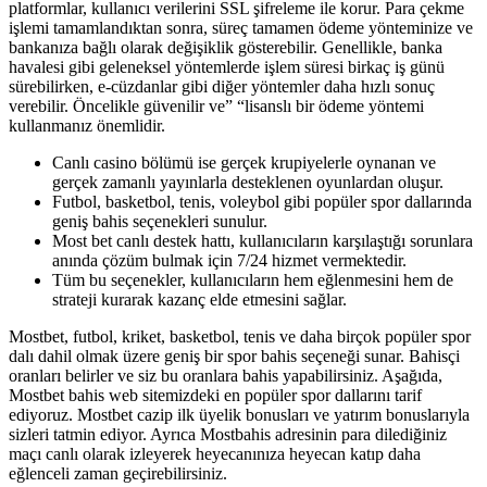
platformlar, kullanıcı verilerini SSL şifreleme ile korur. Para çekme
işlemi tamamlandıktan sonra, süreç tamamen ödeme yönteminize ve
bankanıza bağlı olarak değişiklik gösterebilir. Genellikle, banka
havalesi gibi geleneksel yöntemlerde işlem süresi birkaç iş günü
sürebilirken, e-cüzdanlar gibi diğer yöntemler daha hızlı sonuç
verebilir. Öncelikle güvenilir ve” “lisanslı bir ödeme yöntemi
kullanmanız önemlidir.
Canlı casino bölümü ise gerçek krupiyelerle oynanan ve
gerçek zamanlı yayınlarla desteklenen oyunlardan oluşur.
Futbol, basketbol, tenis, voleybol gibi popüler spor dallarında
geniş bahis seçenekleri sunulur.
Most bet canlı destek hattı, kullanıcıların karşılaştığı sorunlara
anında çözüm bulmak için 7/24 hizmet vermektedir.
Tüm bu seçenekler, kullanıcıların hem eğlenmesini hem de
strateji kurarak kazanç elde etmesini sağlar.
Mostbet, futbol, kriket, basketbol, tenis ve daha birçok popüler spor
dalı dahil olmak üzere geniş bir spor bahis seçeneği sunar. Bahisçi
oranları belirler ve siz bu oranlara bahis yapabilirsiniz. Aşağıda,
Mostbet bahis web sitemizdeki en popüler spor dallarını tarif
ediyoruz. Mostbet cazip ilk üyelik bonusları ve yatırım bonuslarıyla
sizleri tatmin ediyor. Ayrıca Mostbahis adresinin para dilediğiniz
maçı canlı olarak izleyerek heyecanınıza heyecan katıp daha
eğlenceli zaman geçirebilirsiniz.