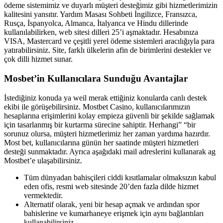
ödeme sistemimiz ve duyarlı müşteri desteğimiz gibi hizmetlerimizin
kalitesini yansıtır. Yardım Masası Sohbeti İngilizce, Fransızca,
Rusça, İspanyolca, Almanca, İtalyanca ve Hindu dillerinde
kullanılabilirken, web sitesi dilleri 25’i aşmaktadır. Hesabınıza
VISA, Mastercard ve çeşitli yerel ödeme sistemleri aracılığıyla para
yatırabilirsiniz. Site, farklı ülkelerin afin de birimlerini destekler ve
çok dilli hizmet sunar.
Mosbet’in Kullanıcılara Sunduğu Avantajlar
İstediğiniz konuda ya weil merak ettiğiniz konularda canlı destek
ekibi ile görüşebilirsiniz. Mostbet Casino, kullanıcılarımızın
hesaplarına erişimlerini kolay empieza güvenli bir şekilde sağlamak
için tasarlanmış bir kurtarma sürecine sahiptir. Herhangi” “bir
sorunuz olursa, müşteri hizmetlerimiz her zaman yardıma hazırdır.
Most bet, kullanıcılarına günün her saatinde müşteri hizmetleri
desteği sunmaktadır. Ayrıca aşağıdaki mail adreslerini kullanarak ag
Mostbet’e ulaşabilirsiniz.
Tüm dünyadan bahisçileri ciddi kısıtlamalar olmaksızın kabul
eden ofis, resmi web sitesinde 20’den fazla dilde hizmet
vermektedir.
Alternatif olarak, yeni bir hesap açmak ve ardından spor
bahislerine ve kumarhaneye erişmek için aynı bağlantıları
kullanabilirsiniz.