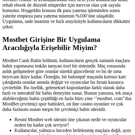
rehab ebook de düzenli müşteriler için mevcut olan çok sayıda
bonustur. Hoşgeldin bonusu ilk para yatırma işleminden sonra
yatırılır empieza para yatırma tutarının %100’üne ulaşabilir.
Uygulama, sade tasarımı ve hızlı arayüzüyle kullanıcıların dikkatini
çeker.
Mostbet Girişine Bir Uygulama
Aracılığıyla Erişebilir Miyim?
Mostbet Canlı Bahis bölümü, kullanıcıların gerçek zamanlı maçlara
bahis yapmasına imkân tanıyan özel bir sistemdir. Maç esnasında
anlık gelişmelere göre oranlar sürekli güncellenir ve bu de uma
heyecanı ikiye katlar. Örneğin, bir balompié maçında kırmızı kart
çıktığında oranlar anında değişir ve oyuncular bu fırsatı kazanca
çevirebilir. Bu özellik, geleneksel kuponlardan farklı olarak daha
hızlı ve interaktif bir bahis deneyimi sunar. Bunun yanısıra, tek maça
alabileceğiniz bahis çeşitliliği en fazla büro yine ‘’mostbet. com’’dur.
MostBet çevrimiçi spor bahisleri, on line casino oyunları ve çok
daha fazlasını sunan meşru bir çevrimiçi bahis sitesidir.
Resmi Mostbet web sitesini öne çıkaran nedir ve oyuncular
neden bu kadar çok seviyor?
Kullanıcılar, yalnızca önceden belirlenmiş maçlara değil, aynı