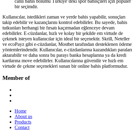
canlı bahis bölümü Türkiye’deki spor bahisçileri için popüler
bir seçimdir.
Kullanıcılar, istedikleri zaman ve yerde bahis yapabilir, sonuçları
takip edebilir ve kazançlarını kontrol edebilirler. Bu sayede, bahis
tutkunları herhangi bir fırsatı kaçırmadan eğlenceye devam
edebilirler. E-cüzdanlar, hızlı ve kolay bir şekilde em virtude de
çekmek isteyen kullanıcılar için ideal bir seçenektir. Skrill, Neteller
ve ecoPayz gibi e-cüzdanlar, Mostbet tarafından desteklenen ödeme
yöntemlerindendir. Kullanıcılar, e-cüzdanlarına kazandıkları paraları
aktarabilir ve daha sonra bu parayı banka hesaplarına ya da kredi
kartlarına move edebilirler. Kullanıcılarına güvenilir ve hızlı em
virtude de çekme seçenekleri sunan bir online bahis platformudur.
Member of
Home
About us
Products
Contact