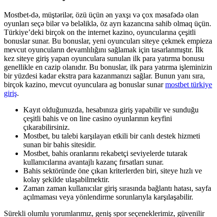
Mostbet-də, müştərilər, özü üçün ən yaxşı və çox məsafədə olan
oyunları seçə bilər və beləliklə, öz ayrı kazancına sahib olmaq üçün.
Türkiye’deki birçok on the internet kazino, oyuncularına çeşitli
bonuslar sunar. Bu bonuslar, yeni oyuncuları siteye çekmek empieza
mevcut oyuncuların devamlılığını sağlamak için tasarlanmıştır. İlk
kez siteye giriş yapan oyunculara sunulan ilk para yatırma bonusu
genellikle en cazip olanıdır. Bu bonuslar, ilk para yatırma işleminizin
bir yüzdesi kadar ekstra para kazanmanızı sağlar. Bunun yanı sıra,
birçok kazino, mevcut oyunculara ag bonuslar sunar
mostbet türkiye
giriş
.
Kayıt olduğunuzda, hesabınıza giriş yapabilir ve sunduğu
çeşitli bahis ve on line casino oyunlarının keyfini
çıkarabilirsiniz.
Mostbet, bu talebi karşılayan etkili bir canlı destek hizmeti
sunan bir bahis sitesidir.
Mostbet, bahis oranlarını rekabetçi seviyelerde tutarak
kullanıcılarına avantajlı kazanç fırsatları sunar.
Bahis sektöründe öne çıkan kriterlerden biri, siteye hızlı ve
kolay şekilde ulaşabilmektir.
Zaman zaman kullanıcılar giriş sırasında bağlantı hatası, sayfa
açılmaması veya yönlendirme sorunlarıyla karşılaşabilir.
Sürekli olumlu yorumlarımız, geniş spor seçeneklerimiz, güvenilir