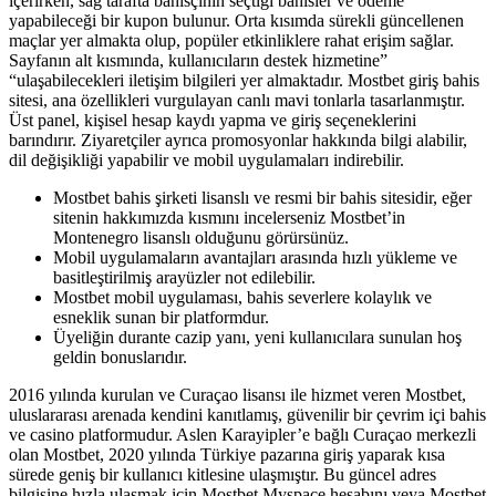
içerirken, sağ tarafta bahisçinin seçtiği bahisler ve ödeme
yapabileceği bir kupon bulunur. Orta kısımda sürekli güncellenen
maçlar yer almakta olup, popüler etkinliklere rahat erişim sağlar.
Sayfanın alt kısmında, kullanıcıların destek hizmetine”
“ulaşabilecekleri iletişim bilgileri yer almaktadır. Mostbet giriş bahis
sitesi, ana özellikleri vurgulayan canlı mavi tonlarla tasarlanmıştır.
Üst panel, kişisel hesap kaydı yapma ve giriş seçeneklerini
barındırır. Ziyaretçiler ayrıca promosyonlar hakkında bilgi alabilir,
dil değişikliği yapabilir ve mobil uygulamaları indirebilir.
Mostbet bahis şirketi lisanslı ve resmi bir bahis sitesidir, eğer
sitenin hakkımızda kısmını incelerseniz Mostbet’in
Montenegro lisanslı olduğunu görürsünüz.
Mobil uygulamaların avantajları arasında hızlı yükleme ve
basitleştirilmiş arayüzler not edilebilir.
Mostbet mobil uygulaması, bahis severlere kolaylık ve
esneklik sunan bir platformdur.
Üyeliğin durante cazip yanı, yeni kullanıcılara sunulan hoş
geldin bonuslarıdır.
2016 yılında kurulan ve Curaçao lisansı ile hizmet veren Mostbet,
uluslararası arenada kendini kanıtlamış, güvenilir bir çevrim içi bahis
ve casino platformudur. Aslen Karayipler’e bağlı Curaçao merkezli
olan Mostbet, 2020 yılında Türkiye pazarına giriş yaparak kısa
sürede geniş bir kullanıcı kitlesine ulaşmıştır. Bu güncel adres
bilgisine hızla ulaşmak için Mostbet Myspace hesabını veya Mostbet