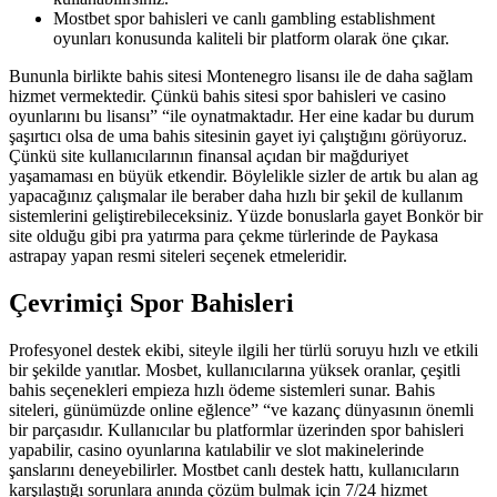
Mostbet spor bahisleri ve canlı gambling establishment
oyunları konusunda kaliteli bir platform olarak öne çıkar.
Bununla birlikte bahis sitesi Montenegro lisansı ile de daha sağlam
hizmet vermektedir. Çünkü bahis sitesi spor bahisleri ve casino
oyunlarını bu lisansı” “ile oynatmaktadır. Her eine kadar bu durum
şaşırtıcı olsa de uma bahis sitesinin gayet iyi çalıştığını görüyoruz.
Çünkü site kullanıcılarının finansal açıdan bir mağduriyet
yaşamaması en büyük etkendir. Böylelikle sizler de artık bu alan ag
yapacağınız çalışmalar ile beraber daha hızlı bir şekil de kullanım
sistemlerini geliştirebileceksiniz. Yüzde bonuslarla gayet Bonkör bir
site olduğu gibi pra yatırma para çekme türlerinde de Paykasa
astrapay yapan resmi siteleri seçenek etmeleridir.
Çevrimiçi Spor Bahisleri
Profesyonel destek ekibi, siteyle ilgili her türlü soruyu hızlı ve etkili
bir şekilde yanıtlar. Mosbet, kullanıcılarına yüksek oranlar, çeşitli
bahis seçenekleri empieza hızlı ödeme sistemleri sunar. Bahis
siteleri, günümüzde online eğlence” “ve kazanç dünyasının önemli
bir parçasıdır. Kullanıcılar bu platformlar üzerinden spor bahisleri
yapabilir, casino oyunlarına katılabilir ve slot makinelerinde
şanslarını deneyebilirler. Mostbet canlı destek hattı, kullanıcıların
karşılaştığı sorunlara anında çözüm bulmak için 7/24 hizmet