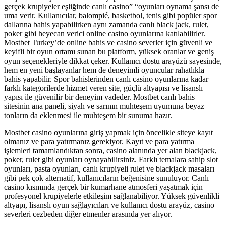
gerçek krupiyeler eşliğinde canlı casino” “oyunları oynama şansı de
uma verir. Kullanıcılar, balompié, basketbol, tenis gibi popüler spor
dallarına bahis yapabilirken aynı zamanda canlı black jack, rulet,
poker gibi heyecan verici online casino oyunlarına katılabilirler.
Mostbet Turkey’de online bahis ve casino severler için güvenli ve
keyifli bir oyun ortamı sunan bu platform, yüksek oranlar ve geniş
oyun seçenekleriyle dikkat çeker. Kullanıcı dostu arayüzü sayesinde,
hem en yeni başlayanlar hem de deneyimli oyuncular rahatlıkla
bahis yapabilir. Spor bahislerinden canlı casino oyunlarına kadar
farklı kategorilerde hizmet veren site, güçlü altyapısı ve lisanslı
yapısı ile güvenilir bir deneyim vadeder. Mostbet canlı bahis
sitesinin ana paneli, siyah ve sarının muhteşem uyumuna beyaz
tonların da eklenmesi ile muhteşem bir sunuma hazır.
Mostbet casino oyunlarına giriş yapmak için öncelikle siteye kayıt
olmanız ve para yatırmanız gerekiyor. Kayıt ve para yatırma
işlemleri tamamlandıktan sonra, casino alanında yer alan blackjack,
poker, rulet gibi oyunları oynayabilirsiniz. Farklı temalara sahip slot
oyunları, pasta oyunları, canlı krupiyeli rulet ve blackjack masaları
gibi pek çok alternatif, kullanıcıların beğenisine sunuluyor. Canlı
casino kısmında gerçek bir kumarhane atmosferi yaşatmak için
profesyonel krupiyelerle etkileşim sağlanabiliyor. Yüksek güvenlikli
altyapı, lisanslı oyun sağlayıcıları ve kullanıcı dostu arayüz, casino
severleri cezbeden diğer etmenler arasında yer alıyor.