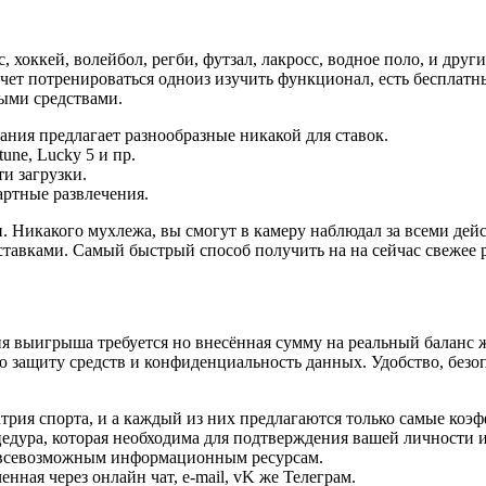
ис, хоккей, волейбол, регби, футзал, лакросс, водное поло, и д
чет потренироваться одноиз изучить функционал, есть бесплат
ыми средствами.
ания предлагает разнообразные никакой для ставок.
tune, Lucky 5 и пр.
и загрузки.
артные развлечения.
и. Никакого мухлежа, вы смогут в камеру наблюдал за всеми дей
 ставками. Самый быстрый способ получить на на сейчас свежее 
 выигрыша требуется но внесённая сумму на реальный баланс ж
защиту средств и конфиденциальность данных. Удобство, безоп
атрия спорта, и а каждый из них предлагаются только самые коэ
цедура, которая необходима для подтверждения вашей личности
дя всевозможным информационным ресурсам.
нная через онлайн чат, e-mail, vK же Телеграм.