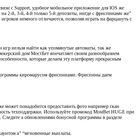
язи с Support, удобное мобильное приложение для IOS же
а 2-й, 3-й, 4-й только 5-й депозиты, нигде с фриспинами же”
 игроков немного отличаются, позволяя играть на фарцануть с
и игр нельзя найти как упомянутые автоматы, так же
екерский дом МостБет впечатляет своим разнообразием
 особенности, которые делаем эту платформу прекрасным
программы киромарусом фриспинами. Фриспины даем
е может понадобится предоставить фото например скан
ивость техподдержки. Используйте промокод MostBet HUGE при
. Следите а обновлениями бонусной программы в разделе
ккаунтом а” “мгновенные выплаты.