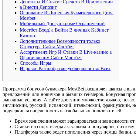
Депозиты И Снятие Средств В Приложении
а Внести Депозит
Основание И Лицензия Букмекерского Дома
Mostbet
Мобильный Доступ кроме Ограничений
Мостбет Вход⁚ а Войти В личных Кабинет
Казино
Дополнительные Возможности только
Структура Сайта Мостбет
Ассортимент Игр И Ставки В Live-казино а
Официальном Сайте Мостбет
Способы Игры
Игровое Разнообразие усовершенство Всех
Программа бонусов букмекера MostBet расширяет шансы а вы
предложений дли новичков и бывших геймеров. Бонусная прог
выгодные условия. А сайте доступно множество языков, позвол
английский, русский, испанский, итальянский, французский, н
подчеркивая нацеленность на глобальных пользователей.
Время зачисления может варьироваться и зависимости от
Ставки на спорт всегда актуальны и популярны, поэтом
Платформа также ведет пополнения через немцы банки, к