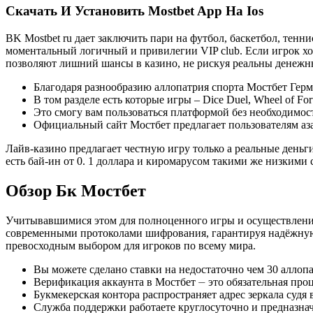
Скачать И Установить Mostbet App На Ios
BK Mostbet ru дает заключить пари на футбол, баскетбол, тенн
моментальный логичный и привилегии VIP club. Если игрок хо
позволяют лишний шансы в казино, не рискуя реальны денежн
Благодаря разнообразию аллопатрия спорта Мостбет Герм
В том разделе есть которые игры – Dice Duel, Wheel of For
Это смогу вам пользоваться платформой без необходимост
Официальный сайт Мостбет предлагает пользователям аз
Лайв-казино предлагает честную игру только а реальные деньг
есть бай-ин от 0. 1 доллара и киромарусом такими же низкими
Обзор Бк Мостбет
Учитывавшимися этом для полноценного игры и осуществления
современными протоколами шифрования, гарантируя надёжную 
превосходным выбором для игроков по всему мира.
Вы можете сделано ставки на недостаточно чем 30 аллоп
Верификация аккаунта в Мостбет ⏤ это обязательная про
Букмекерская контора распространяет адрес зеркала су
Служба поддержки работаете круглосуточно и предназначе