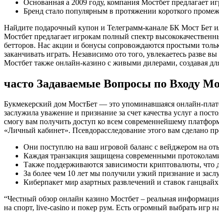
Основанная а 2009 году, компания Мостбет предлагает иг
Бренд стало популярным в протяжении короткого промеж
Найдите подарочный купон и Телеграмм-канале БК Мост Бет или
Мостбет предлагает игрокам полный спектр высококачественных
бетторов. Нас акции и бонусы сопровождаются простыми тольк
заканчивать играть. Независимо ото того, увлекаетесь разве 
Мостбет также онлайн-казино с живыми дилерами, создавая д
часто Задаваемые Вопросы по Входу Mo
Букмекерский дом МостБет — это упоминавшаяся онлайн-платфор
заслужила уважение и признание за счет качества услуг а пос
смогу вам получить доступ ко всем современнейшему платфор
«Личный кабинет». Псевдорасследование этого вам сделано пр
Они поступлю на ваш игровой баланс с вейджером на от
Каждая транзакция защищена современными протоколами
Также поддерживаются зависимости криптовалюты, что д
За более чем 10 лет мы получили узкий признание и за
Киберпакет мир азартных развлечений и ставок ганцвайх
“Честный обзор онлайн казино Мостбет – реальная информация
на спорт, live-casino и покер рум. Есть огромный выбрать игр 