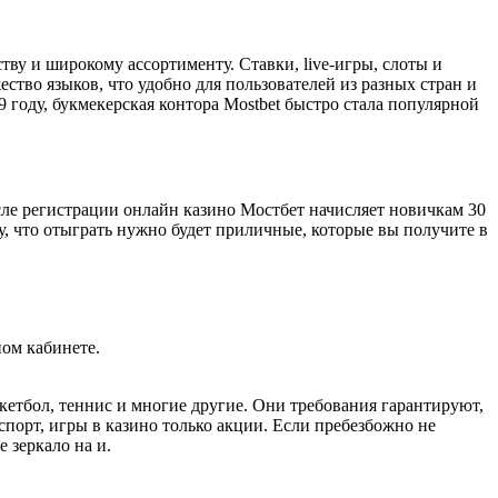
ву и широкому ассортименту. Ставки, live-игры, слоты и
тво языков, что удобно для пользователей из разных стран и
 году, букмекерская контора Mostbet быстро стала популярной
осле регистрации онлайн казино Мостбет начисляет новичкам 30
, что отыграть нужно будет приличные, которые вы получите в
ом кабинете.
скетбол, теннис и многие другие. Они требования гарантируют,
спорт, игры в казино только акции. Если пребезбожно не
 зеркало на и.