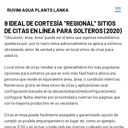
RUVINI AQUA PLANTS LANKA
9 IDEAL DE CORTESÍA “REGIONAL” SITIOS
DE CITAS EN LÍNEA PARA SOLTEROS (2020)
“Ubicación, área, área” puede ser el lema que agentes inmobiliarios
quedarse por, por lo tanto lema adicionalmente se aplica a solteros
obteniendo amor de verdad y amor en local sitios de citas para
adultos.
Local sitios de citas tienden a ser generalmente los más populares
opciones para solteros ya que es solo más fácil hasta ahora una
persona que reside en equivalente área, área, o condición mientras.
Numerosos gratis en línea sitios de citas y aplicaciones usar
configuración basada en la ubicación|opciones|configuraciones}
configurar fecha clientes por proximidad y cuentan los páginas que
son la mayoría productivo en su vecindario.
Citas en línea puede fácilmente asequible y garantizado opción de
cumplir un posible emparejamiento en lugar de, como un ejemplo,
gastar $ 50 + en un bar o baile club per martes y sábado por la noche