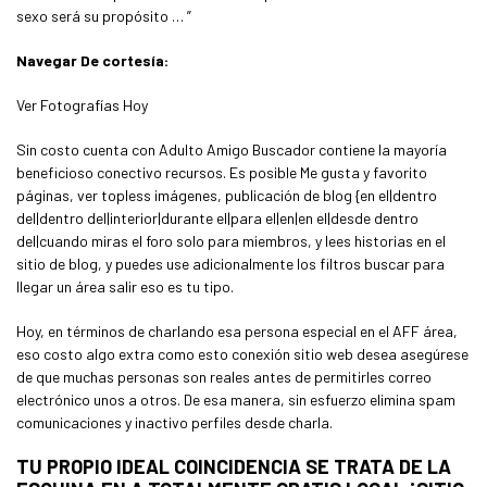
sexo será su propósito … ”
Navegar De cortesía:
Ver Fotografías Hoy
Sin costo cuenta con Adulto Amigo Buscador contiene la mayoría
beneficioso conectivo recursos. Es posible Me gusta y favorito
páginas, ver topless imágenes, publicación de blog {en el|dentro
del|dentro del|interior|durante el|para el|en|en el|desde dentro
del|cuando miras el foro solo para miembros, y lees historias en el
sitio de blog, y puedes use adicionalmente los filtros buscar para
llegar un área salir eso es tu tipo.
Hoy, en términos de charlando esa persona especial en el AFF área,
eso costo algo extra como esto conexión sitio web desea asegúrese
de que muchas personas son reales antes de permitirles correo
electrónico unos a otros. De esa manera, sin esfuerzo elimina spam
comunicaciones y inactivo perfiles desde charla.
TU PROPIO IDEAL COINCIDENCIA SE TRATA DE LA